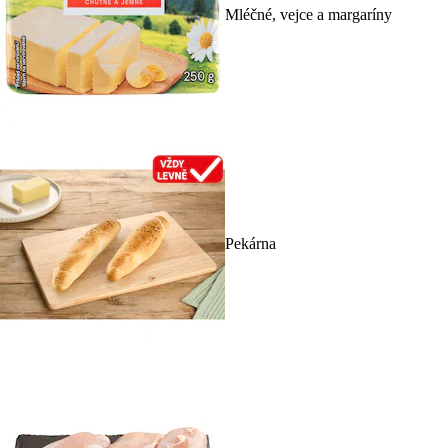
Mléčné, vejce a margaríny
Pekárna