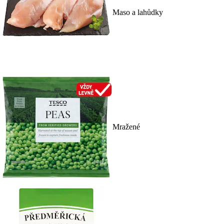
Maso a lahůdky
Mražené