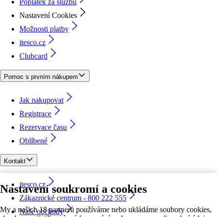
Poplatek za službu
Nastavení Cookies
Možnosti platby
itesco.cz
Clubcard
Pomoc s prvním nákupem
Jak nakupovat
Registrace
Rezervace času
Oblíbené
Kontakt
itesco.cz
Nastavení soukromí a cookies
Zákaznické centrum - 800 222 555
My a našich 18 partnerů používáme nebo ukládáme soubory cookies,
Naše obchody