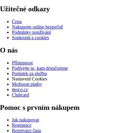
Užitečné odkazy
Cena
Nakupujte online bezpečně
Podmínky používání
Soukromí a cookies
O nás
Přístupnost
Podívejte se, kam doručujeme
Poplatek za službu
Nastavení Cookies
Možnosti platby
itesco.cz
Clubcard
Pomoc s prvním nákupem
Jak nakupovat
Registrace
Rezervace času