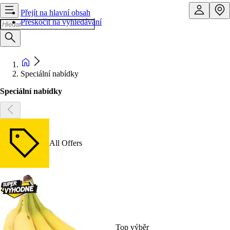
Přejít na hlavní obsah
Přeskočit na vyhledávání
Speciální nabídky
Speciální nabídky
All Offers
Top výběr