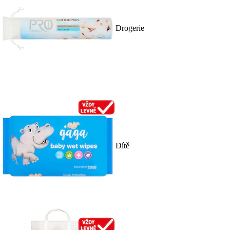
Drogerie
Dítě