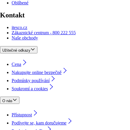
Oblíbené
Kontakt
itesco.cz
Zákaznické centrum - 800 222 555
Naše obchody
Užitečné odkazy
Cena
Nakupujte online bezpečně
Podmínky používání
Soukromí a cookies
O nás
Přístupnost
Podívejte se, kam doručujeme