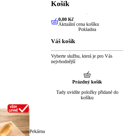
Košík
0,00 Kč
Aktuální cena košíku
0,00 Kč
Aktuální cena košíku
Pokladna
Váš košík
Vyberte službu, která je pro Vás
nejvhodnější
Prázdný košík
Tady uvidíte položky přidané do
košíku
Pekárna