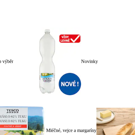
p výběr
Novinky
Mléčné, vejce a margaríny