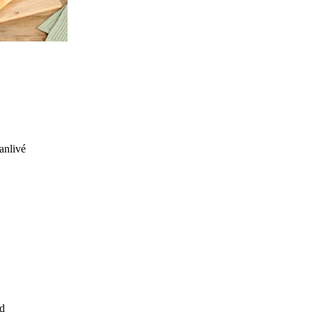
anlivé
d