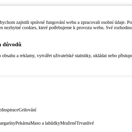
ychom zajistili správné fungování webu a zpracovali osobní údaje. P
en nezbytné cookies, které potřebujeme k provozu webu. Své rozhodnu
ch důvodů
bsahu a reklamy, vytvářet uživatelské statistiky, ukládat nebo přistup
b
Inspirace
Grilování
argaríny
Pekárna
Maso a lahůdky
Mražené
Trvanlivé