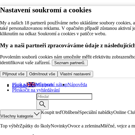
Nastavení soukromí a cookies
My a našich 18 partnerů používáme nebo ukládáme soubory cookies, ab
také personalizovanou reklamu. V opačném případě zůstanou aktivní j
kliknutím na odkaz Soukromí a cookies v patičce webu.
My a naši partneři zpracováváme údaje z následující
Povolením souborů cookies nám umožníte měřit efektivitu zobrazeného o
identifikovat vaše zařízení.
Seznam partnerů.
Přijmout vše
Odmítnout vše
Vlastní nastavení
Přejít na hlavní obsah
Můj první nákup
Nápověda
English
Přeskočit na vyhledávání
Koupit teď
Oblíbené
Speciální nabídky
Online Clu
Všechny kategorie
Top výběr
Zpátky do školy
Novinky
Ovoce a zelenina
Mléčné, vejce a m