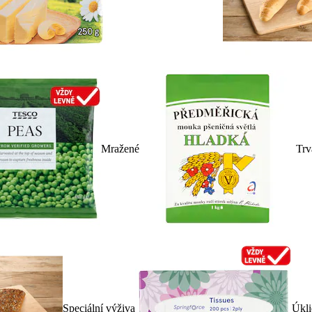
Mražené
Trv
Speciální výživa
Úkli