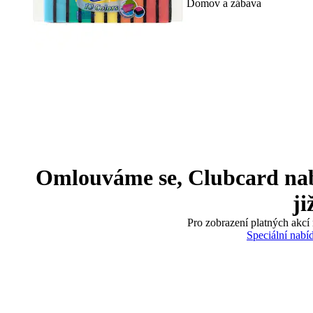
Domov a zábava
Omlouváme se, Clubcard nabíd
ji
Pro zobrazení platných akcí 
Speciální nabí