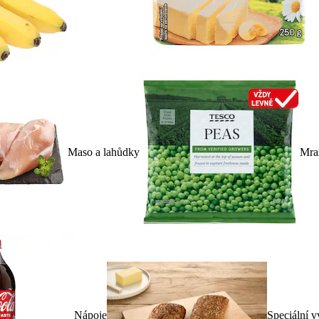
Maso a lahůdky
Mra
Nápoje
Speciální v