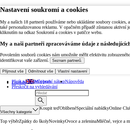
Nastavení soukromí a cookies
My a našich 18 partnerů používáme nebo ukládáme soubory cookies, ab
také personalizovanou reklamu. V opačném případě zůstanou aktivní j
kliknutím na odkaz Soukromí a cookies v patičce webu.
My a naši partneři zpracováváme údaje z následující
Povolením souborů cookies nám umožníte měřit efektivitu zobrazeného o
identifikovat vaše zařízení.
Seznam partnerů.
Přijmout vše
Odmítnout vše
Vlastní nastavení
Přejít na hlavní obsah
Můj první nákup
Nápověda
English
Přeskočit na vyhledávání
Koupit teď
Oblíbené
Speciální nabídky
Online Clu
Všechny kategorie
Top výběr
Zpátky do školy
Novinky
Ovoce a zelenina
Mléčné, vejce a m