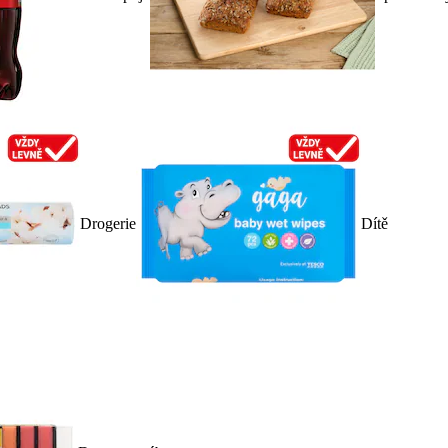
Drogerie
Dítě