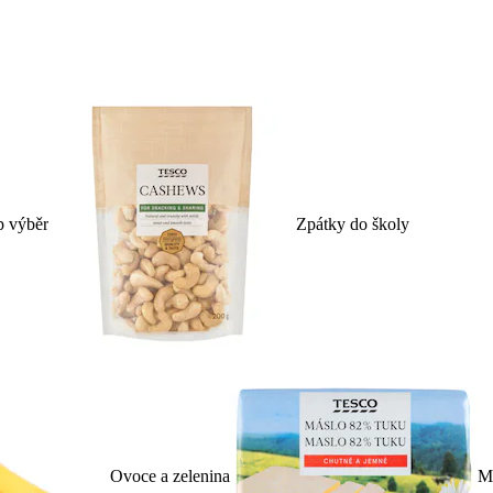
p výběr
Zpátky do školy
Ovoce a zelenina
Ml