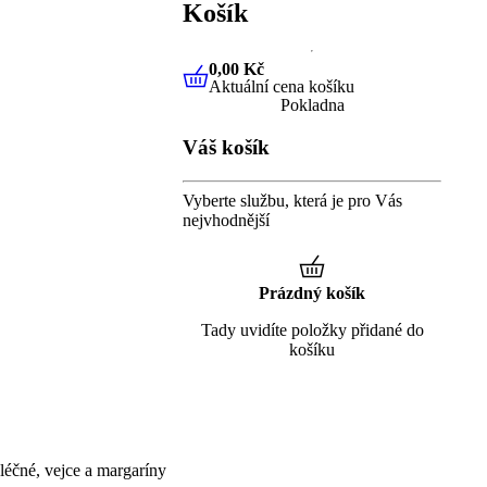
Košík
0,00 Kč
Aktuální cena košíku
0,00 Kč
Aktuální cena košíku
Pokladna
Váš košík
Vyberte službu, která je pro Vás
nejvhodnější
Prázdný košík
Tady uvidíte položky přidané do
košíku
éčné, vejce a margaríny