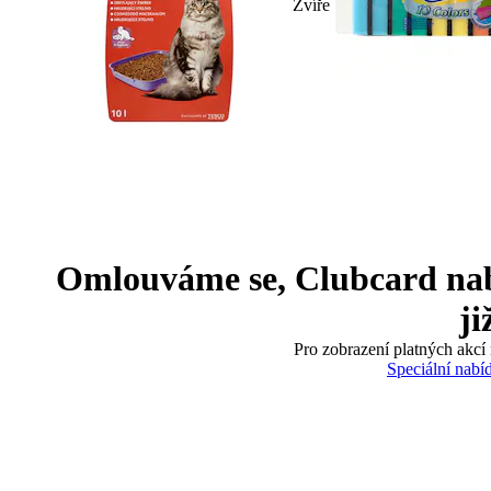
Zvíře
Omlouváme se, Clubcard nabíd
ji
Pro zobrazení platných akcí 
Speciální nabí