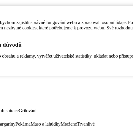
ychom zajistili správné fungování webu a zpracovali osobní údaje. P
en nezbytné cookies, které potřebujeme k provozu webu. Své rozhodnu
ch důvodů
bsahu a reklamy, vytvářet uživatelské statistiky, ukládat nebo přistup
b
Inspirace
Grilování
argaríny
Pekárna
Maso a lahůdky
Mražené
Trvanlivé