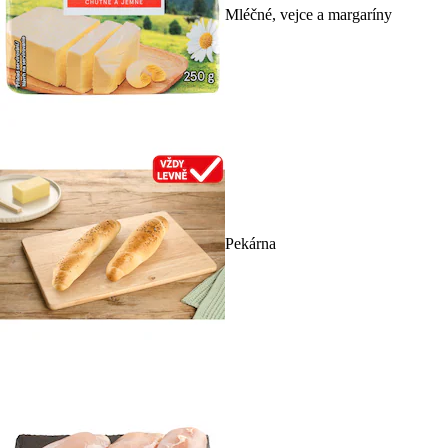
Mléčné, vejce a margaríny
Pekárna