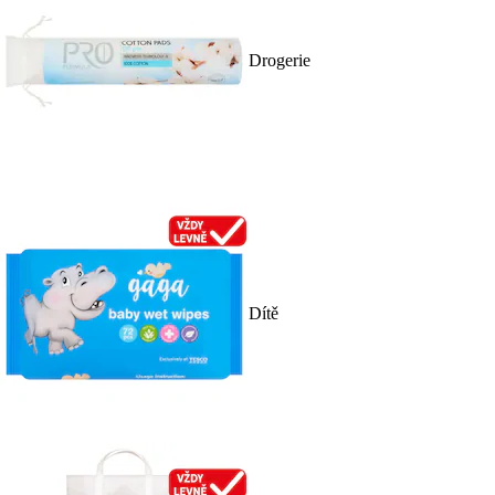
Drogerie
Dítě