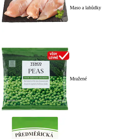
Maso a lahůdky
Mražené