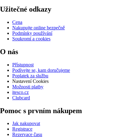
Užitečné odkazy
Cena
Nakupujte online bezpečně
Podmínky používání
Soukromí a cookies
O nás
Přístupnost
Podívejte se, kam doručujeme
Poplatek za službu
Nastavení Cookies
Možnosti platby
itesco.cz
Clubcard
Pomoc s prvním nákupem
Jak nakupovat
Registrace
Rezervace času