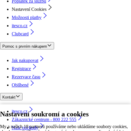
Poplatek za službu
Nastavení Cookies
Možnosti platby
itesco.cz
Clubcard
Pomoc s prvním nákupem
Jak nakupovat
Registrace
Rezervace času
Oblíbené
Kontakt
itesco.cz
Nastavení soukromí a cookies
Zákaznické centrum - 800 222 555
My a našich 18 partnerů používáme nebo ukládáme soubory cookies,
Naše obchody