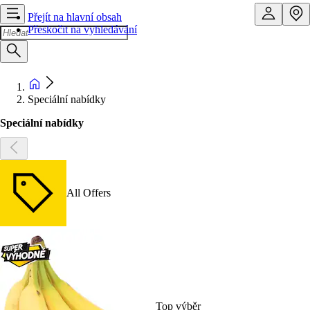
Přejít na hlavní obsah
Přeskočit na vyhledávání
Speciální nabídky
Speciální nabídky
All Offers
Top výběr