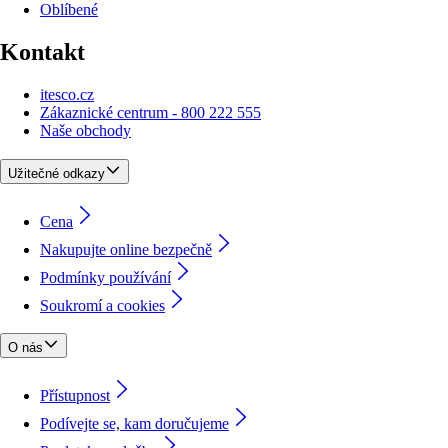
Oblíbené
Kontakt
itesco.cz
Zákaznické centrum - 800 222 555
Naše obchody
Užitečné odkazy
Cena
Nakupujte online bezpečně
Podmínky používání
Soukromí a cookies
O nás
Přístupnost
Podívejte se, kam doručujeme