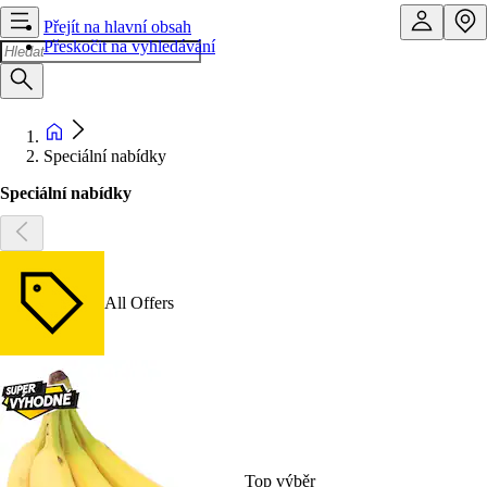
Přejít na hlavní obsah
Přeskočit na vyhledávání
Speciální nabídky
Speciální nabídky
All Offers
Top výběr