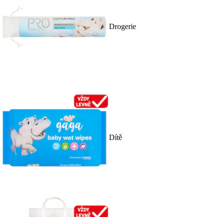
Drogerie
Dítě