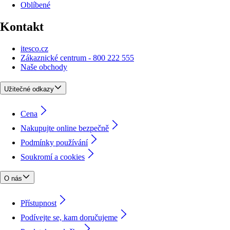
Oblíbené
Kontakt
itesco.cz
Zákaznické centrum - 800 222 555
Naše obchody
Užitečné odkazy
Cena
Nakupujte online bezpečně
Podmínky používání
Soukromí a cookies
O nás
Přístupnost
Podívejte se, kam doručujeme