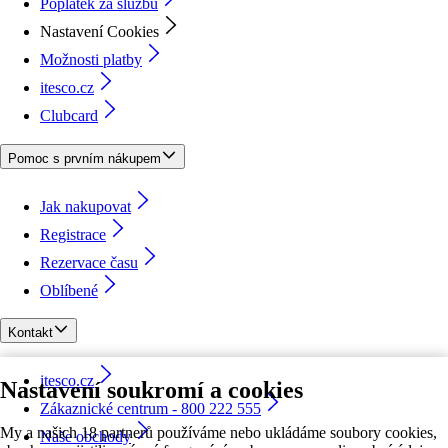
Poplatek za službu
Nastavení Cookies
Možnosti platby
itesco.cz
Clubcard
Pomoc s prvním nákupem
Jak nakupovat
Registrace
Rezervace času
Oblíbené
Kontakt
itesco.cz
Nastavení soukromí a cookies
Zákaznické centrum - 800 222 555
My a našich 18 partnerů používáme nebo ukládáme soubory cookies,
Naše obchody