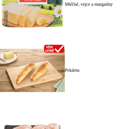
Mléčné, vejce a margaríny
Pekárna