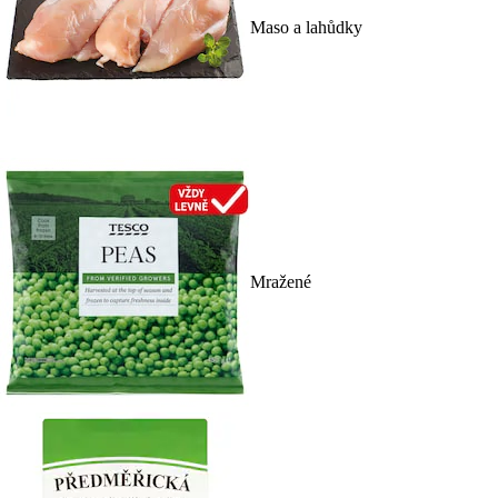
Maso a lahůdky
Mražené