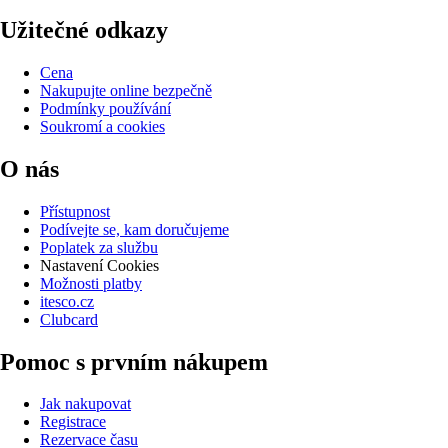
Užitečné odkazy
Cena
Nakupujte online bezpečně
Podmínky používání
Soukromí a cookies
O nás
Přístupnost
Podívejte se, kam doručujeme
Poplatek za službu
Nastavení Cookies
Možnosti platby
itesco.cz
Clubcard
Pomoc s prvním nákupem
Jak nakupovat
Registrace
Rezervace času