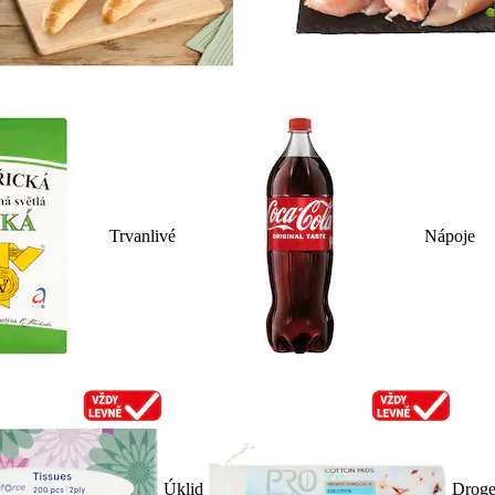
Trvanlivé
Nápoje
Úklid
Droge