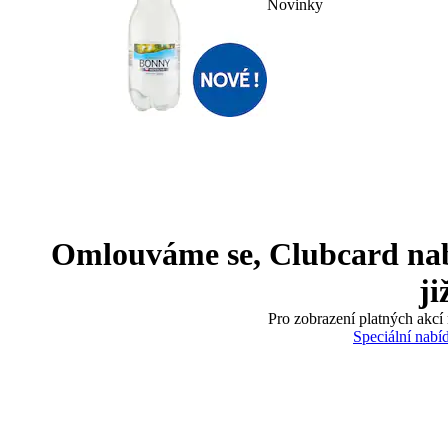
Novinky
Omlouváme se, Clubcard nabíd
ji
Pro zobrazení platných akcí 
Speciální nabí