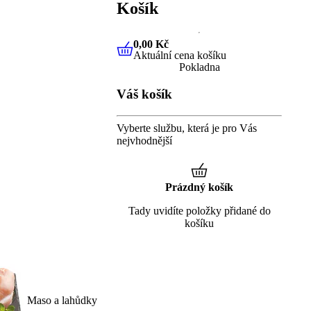
Košík
0,00 Kč
Aktuální cena košíku
0,00 Kč
Aktuální cena košíku
Pokladna
Váš košík
Vyberte službu, která je pro Vás
nejvhodnější
Prázdný košík
Tady uvidíte položky přidané do
košíku
Maso a lahůdky