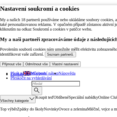
Nastavení soukromí a cookies
My a našich 18 partnerů používáme nebo ukládáme soubory cookies, ab
také personalizovanou reklamu. V opačném případě zůstanou aktivní j
kliknutím na odkaz Soukromí a cookies v patičce webu.
My a naši partneři zpracováváme údaje z následující
Povolením souborů cookies nám umožníte měřit efektivitu zobrazeného o
identifikovat vaše zařízení.
Seznam partnerů.
Přijmout vše
Odmítnout vše
Vlastní nastavení
Přejít na hlavní obsah
Můj první nákup
Nápověda
English
Přeskočit na vyhledávání
Koupit teď
Oblíbené
Speciální nabídky
Online Clu
Všechny kategorie
Top výběr
Zpátky do školy
Novinky
Ovoce a zelenina
Mléčné, vejce a m