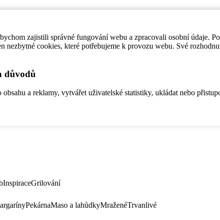
ychom zajistili správné fungování webu a zpracovali osobní údaje. P
en nezbytné cookies, které potřebujeme k provozu webu. Své rozhodnu
ch důvodů
bsahu a reklamy, vytvářet uživatelské statistiky, ukládat nebo přistup
b
Inspirace
Grilování
argaríny
Pekárna
Maso a lahůdky
Mražené
Trvanlivé