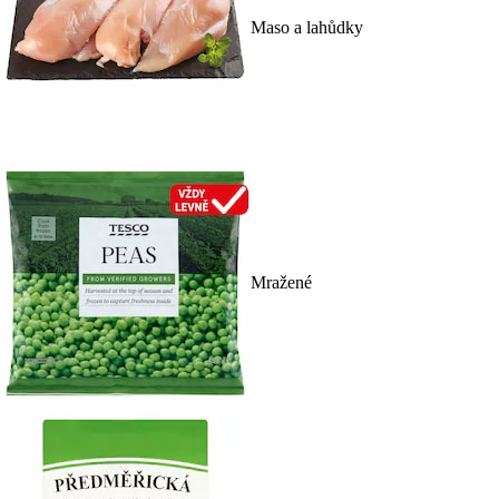
Maso a lahůdky
Mražené