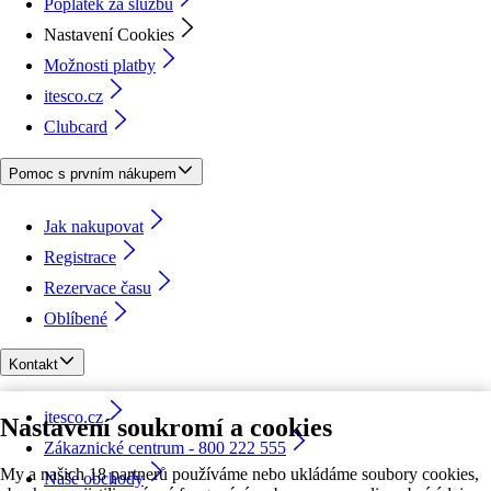
Poplatek za službu
Nastavení Cookies
Možnosti platby
itesco.cz
Clubcard
Pomoc s prvním nákupem
Jak nakupovat
Registrace
Rezervace času
Oblíbené
Kontakt
itesco.cz
Nastavení soukromí a cookies
Zákaznické centrum - 800 222 555
My a našich 18 partnerů používáme nebo ukládáme soubory cookies,
Naše obchody