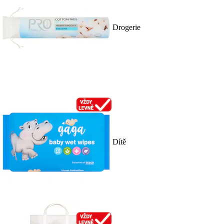
Drogerie
Dítě