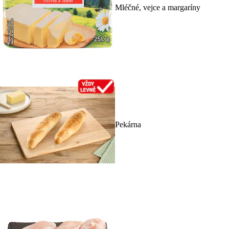
Mléčné, vejce a margaríny
Pekárna