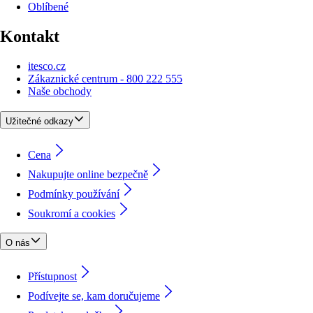
Oblíbené
Kontakt
itesco.cz
Zákaznické centrum - 800 222 555
Naše obchody
Užitečné odkazy
Cena
Nakupujte online bezpečně
Podmínky používání
Soukromí a cookies
O nás
Přístupnost
Podívejte se, kam doručujeme