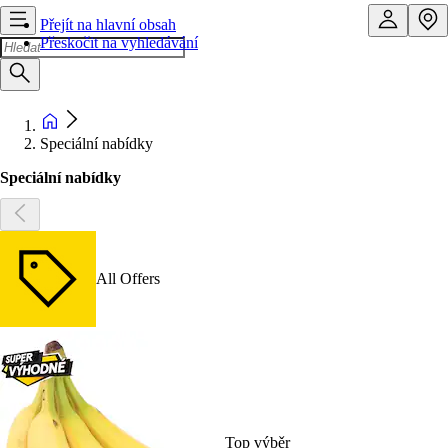
Přejít na hlavní obsah
Přeskočit na vyhledávání
Speciální nabídky
Speciální nabídky
All Offers
Top výběr