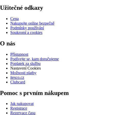
Užitečné odkazy
Cena
Nakupujte online bezpečně
Podmínky používání
Soukromí a cookies
O nás
Přístupnost
Podívejte se, kam doručujeme
Poplatek za službu
Nastavení Cookies
Možnosti platby
itesco.cz
Clubcard
Pomoc s prvním nákupem
Jak nakupovat
Registrace
Rezervace času