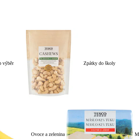
p výběr
Zpátky do školy
Ovoce a zelenina
Ml