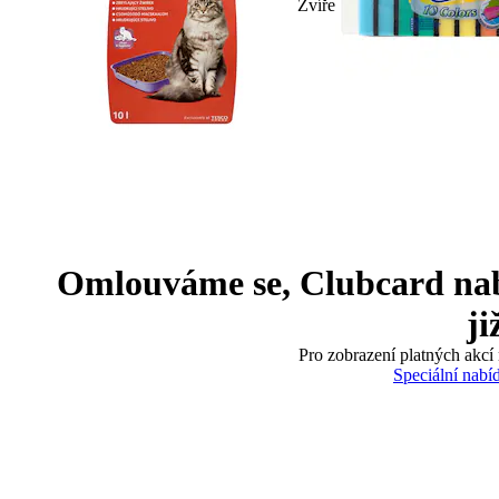
Zvíře
Omlouváme se, Clubcard nabíd
ji
Pro zobrazení platných akcí 
Speciální nabí