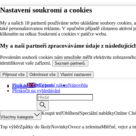
Nastavení soukromí a cookies
My a našich 18 partnerů používáme nebo ukládáme soubory cookies, ab
také personalizovanou reklamu. V opačném případě zůstanou aktivní j
kliknutím na odkaz Soukromí a cookies v patičce webu.
My a naši partneři zpracováváme údaje z následující
Povolením souborů cookies nám umožníte měřit efektivitu zobrazeného o
identifikovat vaše zařízení.
Seznam partnerů.
Přijmout vše
Odmítnout vše
Vlastní nastavení
Přejít na hlavní obsah
Můj první nákup
Nápověda
English
Přeskočit na vyhledávání
Koupit teď
Oblíbené
Speciální nabídky
Online Clu
Všechny kategorie
Top výběr
Zpátky do školy
Novinky
Ovoce a zelenina
Mléčné, vejce a m