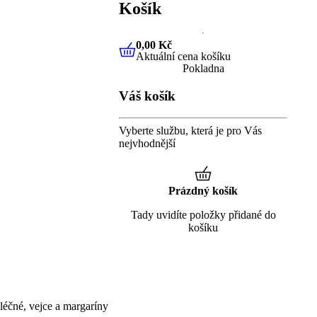
Košík
0,00 Kč
Aktuální cena košíku
0,00 Kč
Aktuální cena košíku
Pokladna
Váš košík
Vyberte službu, která je pro Vás
nejvhodnější
Prázdný košík
Tady uvidíte položky přidané do
košíku
éčné, vejce a margaríny