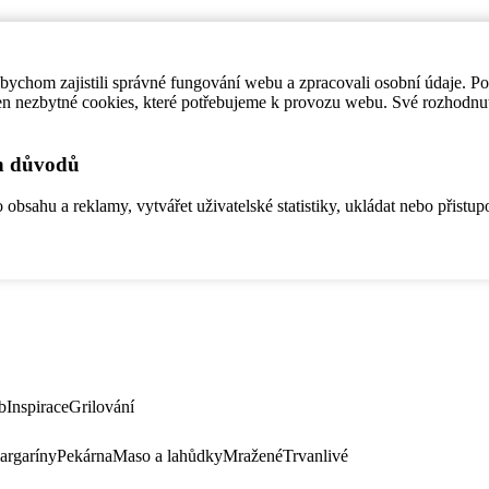
ychom zajistili správné fungování webu a zpracovali osobní údaje. P
en nezbytné cookies, které potřebujeme k provozu webu. Své rozhodnu
ch důvodů
bsahu a reklamy, vytvářet uživatelské statistiky, ukládat nebo přistup
b
Inspirace
Grilování
argaríny
Pekárna
Maso a lahůdky
Mražené
Trvanlivé