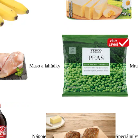
Maso a lahůdky
Mra
Nápoje
Speciální v