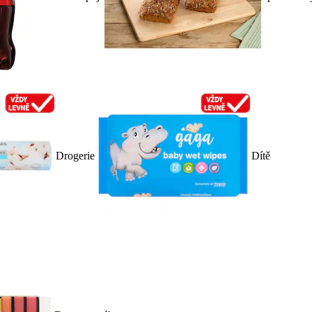
Drogerie
Dítě