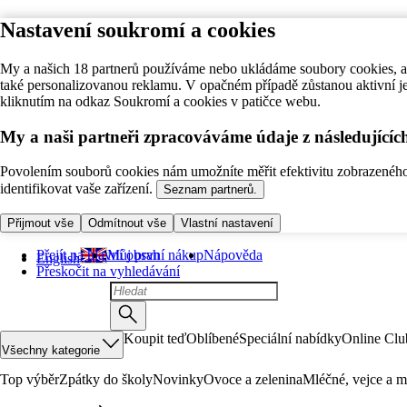
Nastavení soukromí a cookies
My a našich 18 partnerů používáme nebo ukládáme soubory cookies, ab
také personalizovanou reklamu. V opačném případě zůstanou aktivní j
kliknutím na odkaz Soukromí a cookies v patičce webu.
My a naši partneři zpracováváme údaje z následující
Povolením souborů cookies nám umožníte měřit efektivitu zobrazeného o
identifikovat vaše zařízení.
Seznam partnerů.
Přijmout vše
Odmítnout vše
Vlastní nastavení
Přejít na hlavní obsah
Můj první nákup
Nápověda
English
Přeskočit na vyhledávání
Koupit teď
Oblíbené
Speciální nabídky
Online Clu
Všechny kategorie
Top výběr
Zpátky do školy
Novinky
Ovoce a zelenina
Mléčné, vejce a m