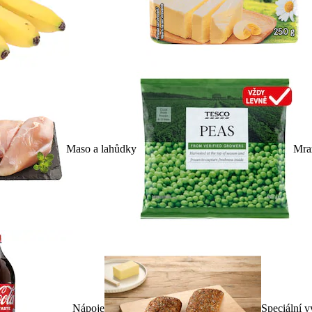
Maso a lahůdky
Mra
Nápoje
Speciální v