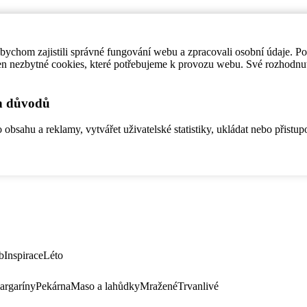
ychom zajistili správné fungování webu a zpracovali osobní údaje. P
en nezbytné cookies, které potřebujeme k provozu webu. Své rozhodnu
ch důvodů
bsahu a reklamy, vytvářet uživatelské statistiky, ukládat nebo přistup
b
Inspirace
Léto
argaríny
Pekárna
Maso a lahůdky
Mražené
Trvanlivé