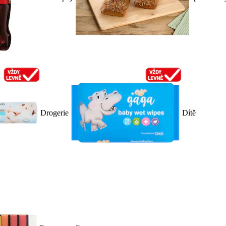
Drogerie
Dítě