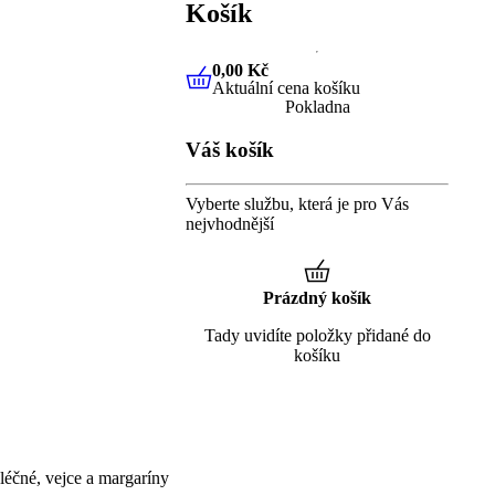
Košík
0,00 Kč
Aktuální cena košíku
0,00 Kč
Aktuální cena košíku
Pokladna
Váš košík
Vyberte službu, která je pro Vás
nejvhodnější
Prázdný košík
Tady uvidíte položky přidané do
košíku
éčné, vejce a margaríny