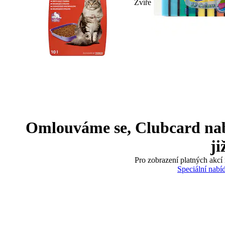
Zvíře
Omlouváme se, Clubcard nabíd
ji
Pro zobrazení platných akcí 
Speciální nabí