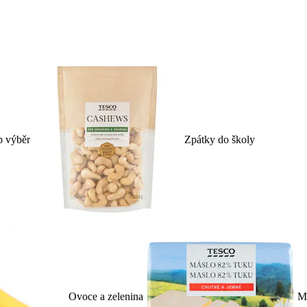
p výběr
Zpátky do školy
Ovoce a zelenina
Ml