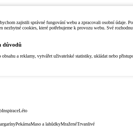
ychom zajistili správné fungování webu a zpracovali osobní údaje. P
en nezbytné cookies, které potřebujeme k provozu webu. Své rozhodnu
ch důvodů
bsahu a reklamy, vytvářet uživatelské statistiky, ukládat nebo přistup
b
Inspirace
Léto
argaríny
Pekárna
Maso a lahůdky
Mražené
Trvanlivé