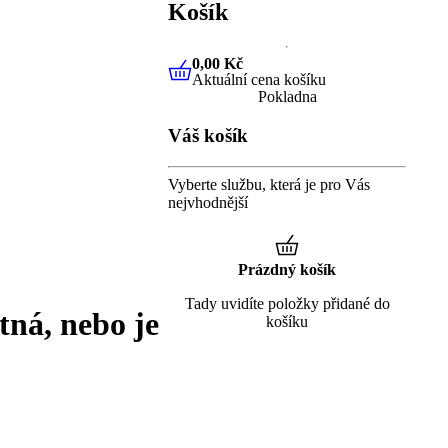
Košík
0,00 Kč
Aktuální cena košíku
0,00 Kč
Aktuální cena košíku
Pokladna
Váš košík
Vyberte službu, která je pro Vás
nejvhodnější
Prázdný košík
Tady uvidíte položky přidané do
tná, nebo je
košíku