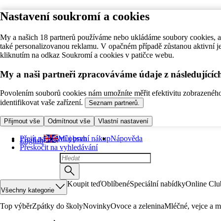
Nastavení soukromí a cookies
My a našich 18 partnerů používáme nebo ukládáme soubory cookies, ab
také personalizovanou reklamu. V opačném případě zůstanou aktivní j
kliknutím na odkaz Soukromí a cookies v patičce webu.
My a naši partneři zpracováváme údaje z následující
Povolením souborů cookies nám umožníte měřit efektivitu zobrazeného o
identifikovat vaše zařízení.
Seznam partnerů.
Přijmout vše
Odmítnout vše
Vlastní nastavení
Přejít na hlavní obsah
Můj první nákup
Nápověda
English
Přeskočit na vyhledávání
Koupit teď
Oblíbené
Speciální nabídky
Online Clu
Všechny kategorie
Top výběr
Zpátky do školy
Novinky
Ovoce a zelenina
Mléčné, vejce a m