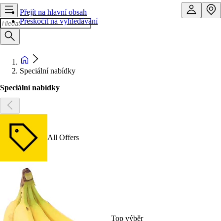
Přejít na hlavní obsah
Přeskočit na vyhledávání
Speciální nabídky
Speciální nabídky
All Offers
Top výběr