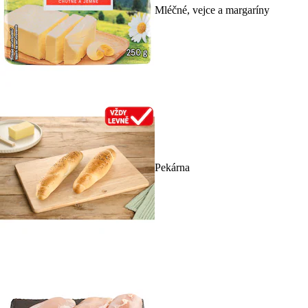
Mléčné, vejce a margaríny
Pekárna