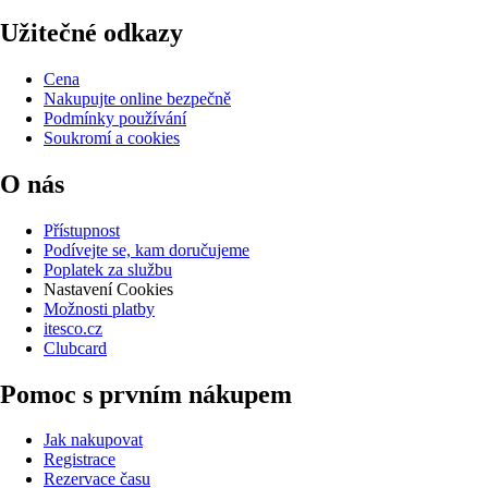
Užitečné odkazy
Cena
Nakupujte online bezpečně
Podmínky používání
Soukromí a cookies
O nás
Přístupnost
Podívejte se, kam doručujeme
Poplatek za službu
Nastavení Cookies
Možnosti platby
itesco.cz
Clubcard
Pomoc s prvním nákupem
Jak nakupovat
Registrace
Rezervace času