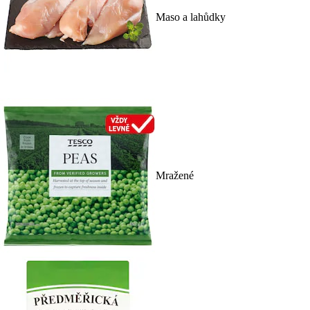
Maso a lahůdky
Mražené