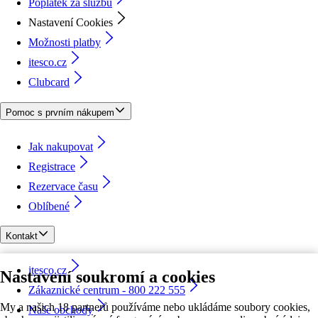
Poplatek za službu
Nastavení Cookies
Možnosti platby
itesco.cz
Clubcard
Pomoc s prvním nákupem
Jak nakupovat
Registrace
Rezervace času
Oblíbené
Kontakt
itesco.cz
Nastavení soukromí a cookies
Zákaznické centrum - 800 222 555
My a našich 18 partnerů používáme nebo ukládáme soubory cookies,
Naše obchody