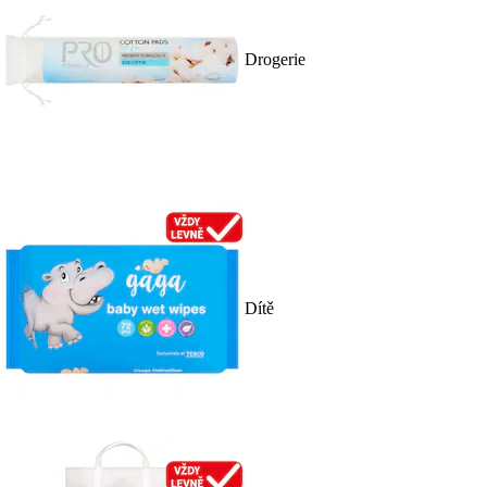
Drogerie
Dítě