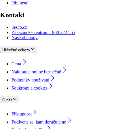
Oblíbené
Kontakt
itesco.cz
Zákaznické centrum - 800 222 555
Naše obchody
Užitečné odkazy
Cena
Nakupujte online bezpečně
Podmínky používání
Soukromí a cookies
O nás
Přístupnost
Podívejte se, kam doručujeme