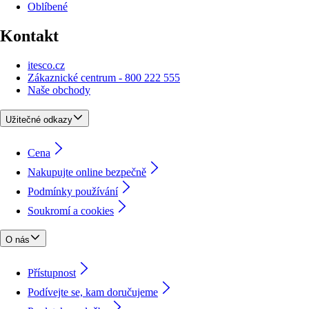
Oblíbené
Kontakt
itesco.cz
Zákaznické centrum - 800 222 555
Naše obchody
Užitečné odkazy
Cena
Nakupujte online bezpečně
Podmínky používání
Soukromí a cookies
O nás
Přístupnost
Podívejte se, kam doručujeme