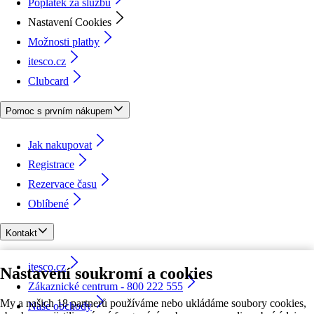
Poplatek za službu
Nastavení Cookies
Možnosti platby
itesco.cz
Clubcard
Pomoc s prvním nákupem
Jak nakupovat
Registrace
Rezervace času
Oblíbené
Kontakt
itesco.cz
Nastavení soukromí a cookies
Zákaznické centrum - 800 222 555
My a našich 18 partnerů používáme nebo ukládáme soubory cookies,
Naše obchody