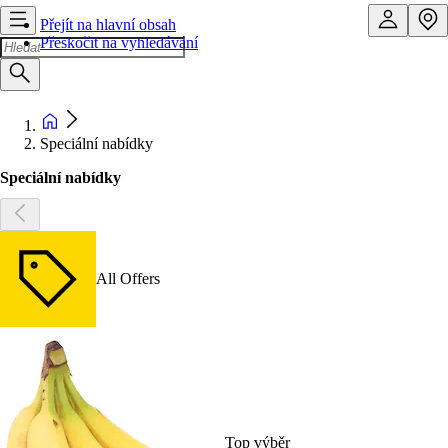
Přejít na hlavní obsah
Přeskočit na vyhledávání
Speciální nabídky
Speciální nabídky
All Offers
Top výběr