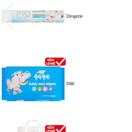
Drogerie
Dítě