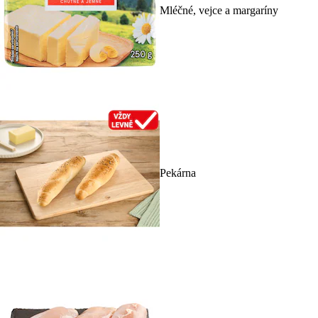
Mléčné, vejce a margaríny
Pekárna