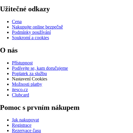
Užitečné odkazy
Cena
Nakupujte online bezpečně
Podmínky používání
Soukromí a cookies
O nás
Přístupnost
Podívejte se, kam doručujeme
Poplatek za službu
Nastavení Cookies
Možnosti platby
itesco.cz
Clubcard
Pomoc s prvním nákupem
Jak nakupovat
Registrace
Rezervace času