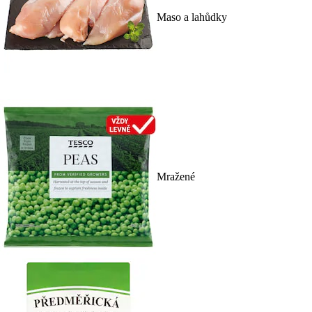
Maso a lahůdky
Mražené