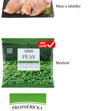
Maso a lahůdky
Mražené