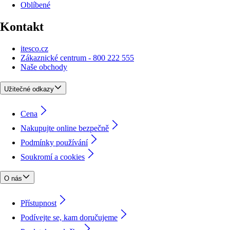
Oblíbené
Kontakt
itesco.cz
Zákaznické centrum - 800 222 555
Naše obchody
Užitečné odkazy
Cena
Nakupujte online bezpečně
Podmínky používání
Soukromí a cookies
O nás
Přístupnost
Podívejte se, kam doručujeme