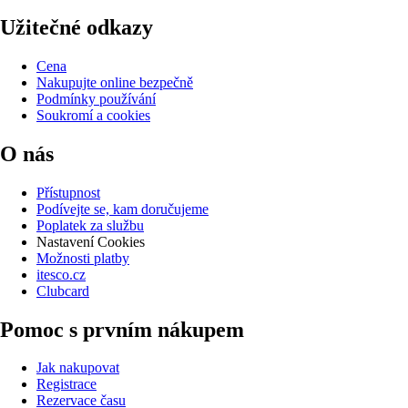
Užitečné odkazy
Cena
Nakupujte online bezpečně
Podmínky používání
Soukromí a cookies
O nás
Přístupnost
Podívejte se, kam doručujeme
Poplatek za službu
Nastavení Cookies
Možnosti platby
itesco.cz
Clubcard
Pomoc s prvním nákupem
Jak nakupovat
Registrace
Rezervace času