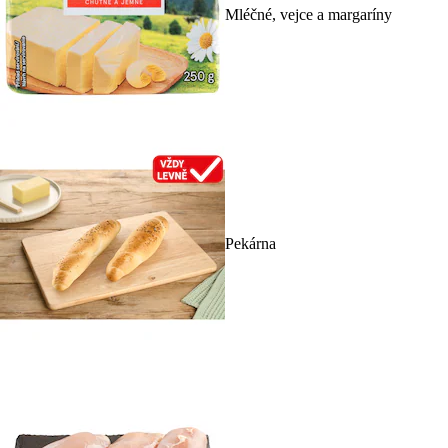
Mléčné, vejce a margaríny
Pekárna