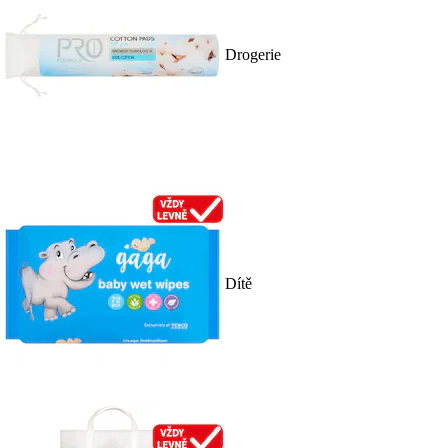
Drogerie
Dítě