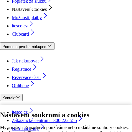
Poplatek za službu
Nastavení Cookies
Možnosti platby
itesco.cz
Clubcard
Pomoc s prvním nákupem
Jak nakupovat
Registrace
Rezervace času
Oblíbené
Kontakt
itesco.cz
Nastavení soukromí a cookies
Zákaznické centrum - 800 222 555
My a našich 18 partnerů používáme nebo ukládáme soubory cookies,
Naše obchody