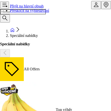
Přejít na hlavní obsah
Přeskočit na vyhledávání
Speciální nabídky
Speciální nabídky
All Offers
Top výběr