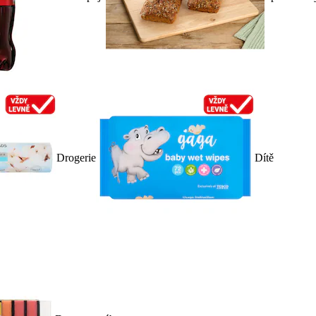
Drogerie
Dítě