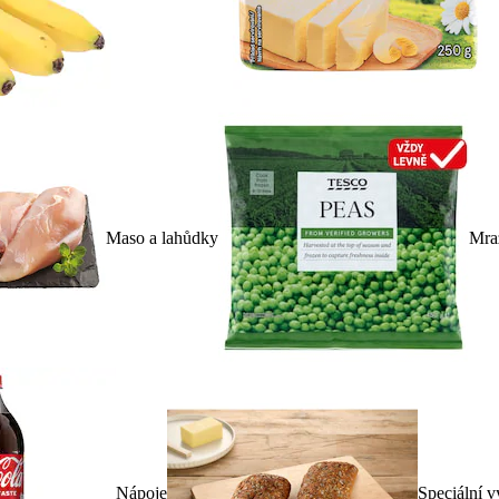
Maso a lahůdky
Mra
Nápoje
Speciální v