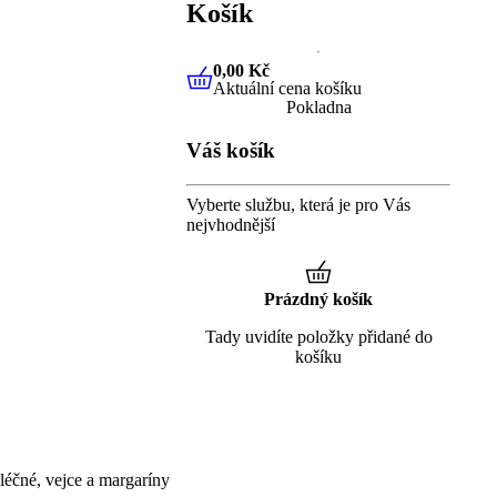
Košík
0,00 Kč
Aktuální cena košíku
0,00 Kč
Aktuální cena košíku
Pokladna
Váš košík
Vyberte službu, která je pro Vás
nejvhodnější
Prázdný košík
Tady uvidíte položky přidané do
košíku
éčné, vejce a margaríny