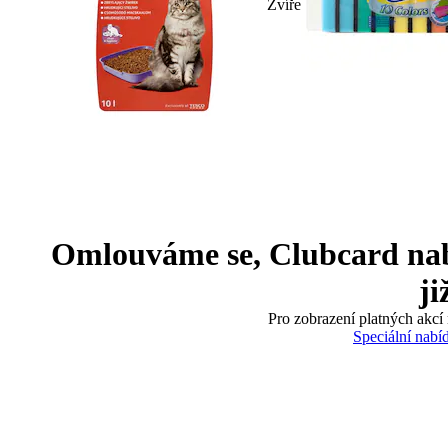
Zvíře
Omlouváme se, Clubcard nabíd
ji
Pro zobrazení platných akcí 
Speciální nabí