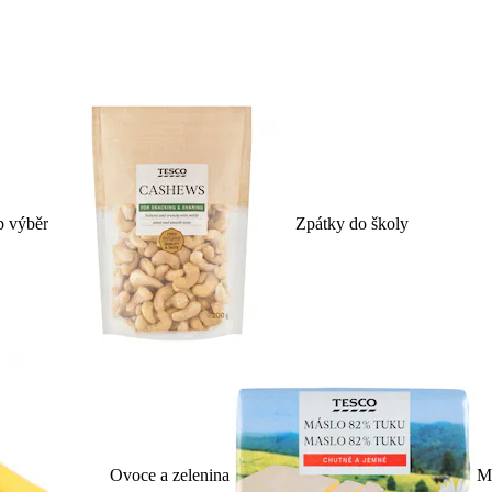
p výběr
Zpátky do školy
Ovoce a zelenina
Ml