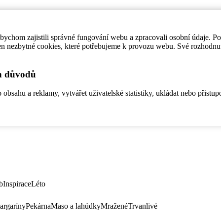
ychom zajistili správné fungování webu a zpracovali osobní údaje. P
en nezbytné cookies, které potřebujeme k provozu webu. Své rozhodnu
ch důvodů
bsahu a reklamy, vytvářet uživatelské statistiky, ukládat nebo přistup
b
Inspirace
Léto
argaríny
Pekárna
Maso a lahůdky
Mražené
Trvanlivé