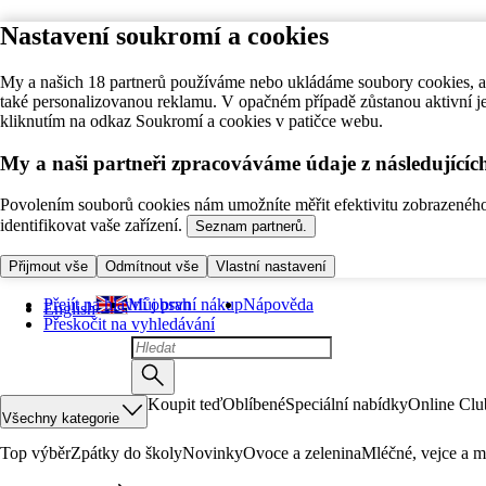
Nastavení soukromí a cookies
My a našich 18 partnerů používáme nebo ukládáme soubory cookies, ab
také personalizovanou reklamu. V opačném případě zůstanou aktivní j
kliknutím na odkaz Soukromí a cookies v patičce webu.
My a naši partneři zpracováváme údaje z následující
Povolením souborů cookies nám umožníte měřit efektivitu zobrazeného o
identifikovat vaše zařízení.
Seznam partnerů.
Přijmout vše
Odmítnout vše
Vlastní nastavení
Přejít na hlavní obsah
Můj první nákup
Nápověda
English
Přeskočit na vyhledávání
Koupit teď
Oblíbené
Speciální nabídky
Online Clu
Všechny kategorie
Top výběr
Zpátky do školy
Novinky
Ovoce a zelenina
Mléčné, vejce a m