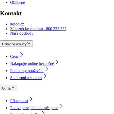
Oblíbené
Kontakt
itesco.cz
Zákaznické centrum - 800 222 555
Naše obchody
Užitečné odkazy
Cena
Nakupujte online bezpečně
Podmínky používání
Soukromí a cookies
O nás
Přístupnost
Podívejte se, kam doručujeme