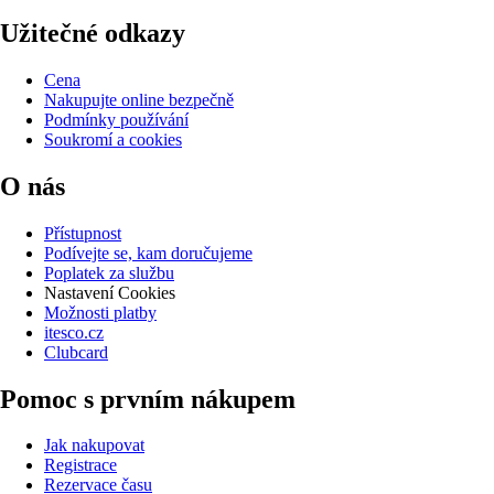
Užitečné odkazy
Cena
Nakupujte online bezpečně
Podmínky používání
Soukromí a cookies
O nás
Přístupnost
Podívejte se, kam doručujeme
Poplatek za službu
Nastavení Cookies
Možnosti platby
itesco.cz
Clubcard
Pomoc s prvním nákupem
Jak nakupovat
Registrace
Rezervace času