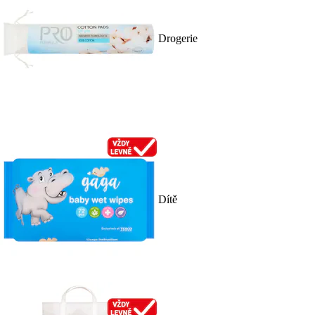
Drogerie
Dítě