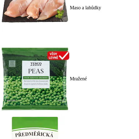
Maso a lahůdky
Mražené