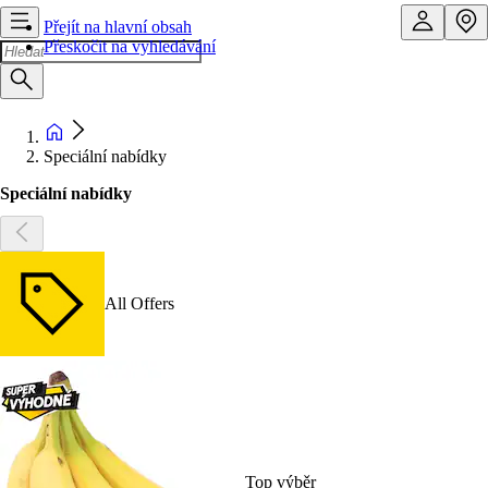
Přejít na hlavní obsah
Přeskočit na vyhledávání
Speciální nabídky
Speciální nabídky
All Offers
Top výběr