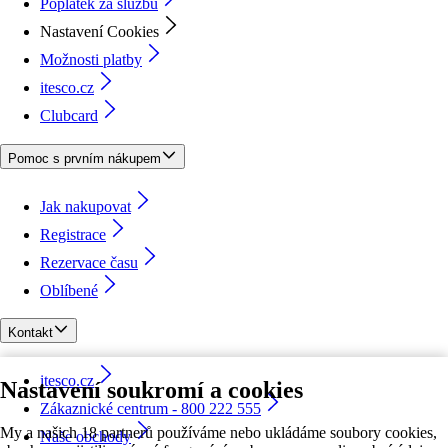
Poplatek za službu
Nastavení Cookies
Možnosti platby
itesco.cz
Clubcard
Pomoc s prvním nákupem
Jak nakupovat
Registrace
Rezervace času
Oblíbené
Kontakt
itesco.cz
Nastavení soukromí a cookies
Zákaznické centrum - 800 222 555
My a našich 18 partnerů používáme nebo ukládáme soubory cookies,
Naše obchody