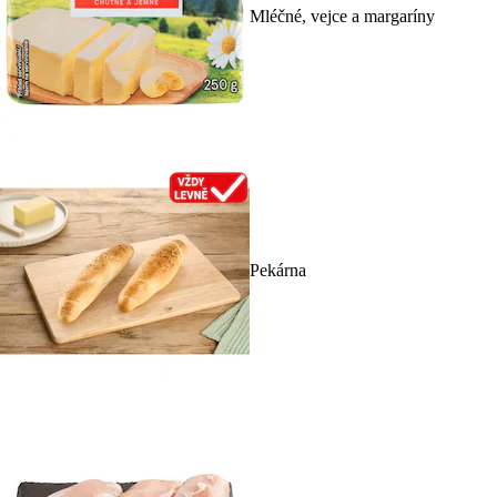
Mléčné, vejce a margaríny
Pekárna