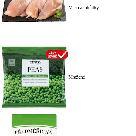
Maso a lahůdky
Mražené