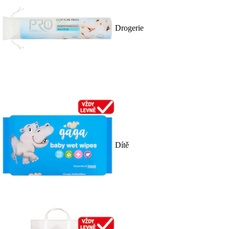
Drogerie
Dítě