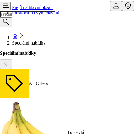
Přejít na hlavní obsah
Přeskočit na vyhledávání
Speciální nabídky
Speciální nabídky
All Offers
Top výběr