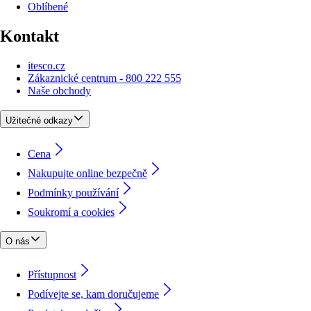
Oblíbené
Kontakt
itesco.cz
Zákaznické centrum - 800 222 555
Naše obchody
Užitečné odkazy
Cena
Nakupujte online bezpečně
Podmínky používání
Soukromí a cookies
O nás
Přístupnost
Podívejte se, kam doručujeme