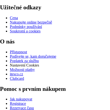
Užitečné odkazy
Cena
Nakupujte online bezpečně
Podmínky používání
Soukromí a cookies
O nás
Přístupnost
Podívejte se, kam doručujeme
Poplatek za službu
Nastavení Cookies
Možnosti platby
itesco.cz
Clubcard
Pomoc s prvním nákupem
Jak nakupovat
Registrace
Rezervace času