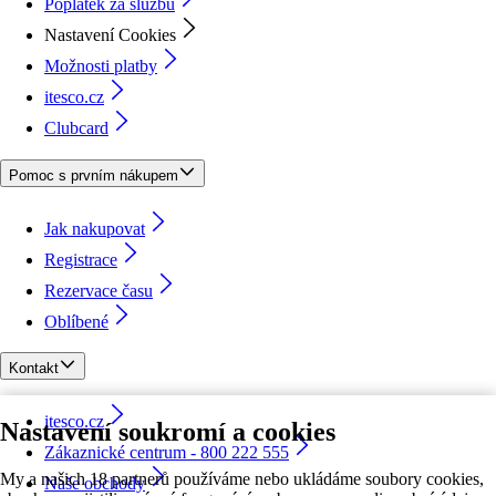
Poplatek za službu
Nastavení Cookies
Možnosti platby
itesco.cz
Clubcard
Pomoc s prvním nákupem
Jak nakupovat
Registrace
Rezervace času
Oblíbené
Kontakt
itesco.cz
Nastavení soukromí a cookies
Zákaznické centrum - 800 222 555
My a našich 18 partnerů používáme nebo ukládáme soubory cookies,
Naše obchody