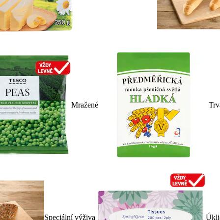
Mražené
Trv
Speciální výživa
Úkli