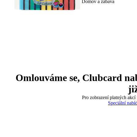
Domov a zábava
Omlouváme se, Clubcard nabíd
ji
Pro zobrazení platných akcí 
Speciální nabí