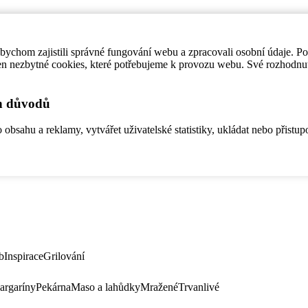
ychom zajistili správné fungování webu a zpracovali osobní údaje. P
en nezbytné cookies, které potřebujeme k provozu webu. Své rozhodnu
ch důvodů
bsahu a reklamy, vytvářet uživatelské statistiky, ukládat nebo přistup
b
Inspirace
Grilování
argaríny
Pekárna
Maso a lahůdky
Mražené
Trvanlivé