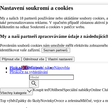
Nastavení soukromí a cookies
My a našich 18 partnerů používáme nebo ukládáme soubory cookies, ab
také personalizovanou reklamu. V opačném případě zůstanou aktivní j
kliknutím na odkaz Soukromí a cookies v patičce webu.
My a naši partneři zpracováváme údaje z následující
Povolením souborů cookies nám umožníte měřit efektivitu zobrazeného o
identifikovat vaše zařízení.
Seznam partnerů.
Přijmout vše
Odmítnout vše
Vlastní nastavení
Přejít na hlavní obsah
Můj první nákup
Nápověda
English
Přeskočit na vyhledávání
Koupit teď
Oblíbené
Speciální nabídky
Online Clu
Všechny kategorie
Top výběr
Zpátky do školy
Novinky
Ovoce a zelenina
Mléčné, vejce a m