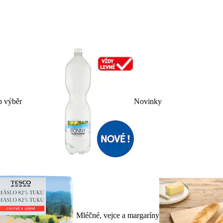
p výběr
Novinky
Mléčné, vejce a margaríny