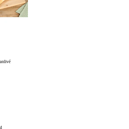
anlivé
d