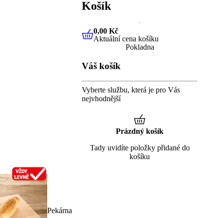
Košík
0,00 Kč
Aktuální cena košíku
0,00 Kč
Aktuální cena košíku
Pokladna
Váš košík
Vyberte službu, která je pro Vás
nejvhodnější
Prázdný košík
Tady uvidíte položky přidané do
košíku
Pekárna