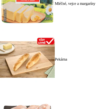
Mléčné, vejce a margaríny
Pekárna