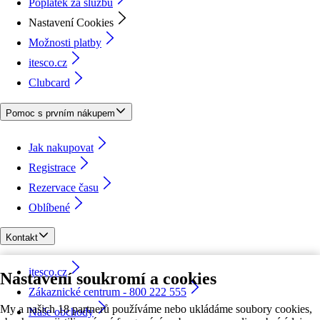
Poplatek za službu
Nastavení Cookies
Možnosti platby
itesco.cz
Clubcard
Pomoc s prvním nákupem
Jak nakupovat
Registrace
Rezervace času
Oblíbené
Kontakt
itesco.cz
Nastavení soukromí a cookies
Zákaznické centrum - 800 222 555
My a našich 18 partnerů používáme nebo ukládáme soubory cookies,
Naše obchody