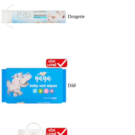
Drogerie
Dítě