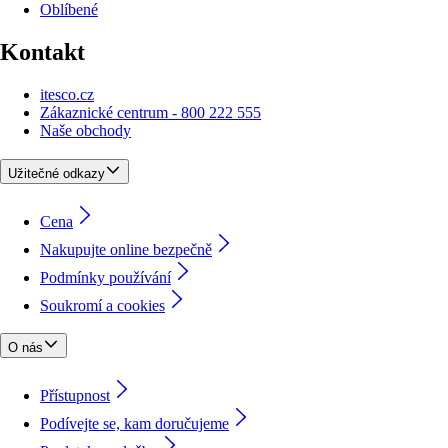
Oblíbené
Kontakt
itesco.cz
Zákaznické centrum - 800 222 555
Naše obchody
Užitečné odkazy
Cena
Nakupujte online bezpečně
Podmínky používání
Soukromí a cookies
O nás
Přístupnost
Podívejte se, kam doručujeme