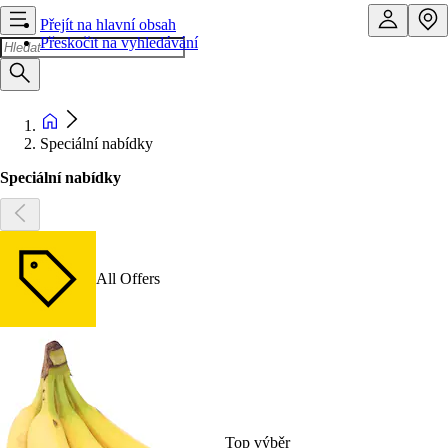
Přejít na hlavní obsah
Přeskočit na vyhledávání
Speciální nabídky
Speciální nabídky
All Offers
Top výběr