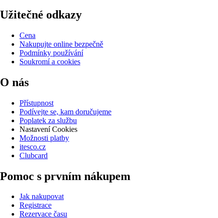
Užitečné odkazy
Cena
Nakupujte online bezpečně
Podmínky používání
Soukromí a cookies
O nás
Přístupnost
Podívejte se, kam doručujeme
Poplatek za službu
Nastavení Cookies
Možnosti platby
itesco.cz
Clubcard
Pomoc s prvním nákupem
Jak nakupovat
Registrace
Rezervace času