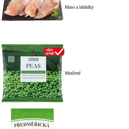
Maso a lahůdky
Mražené