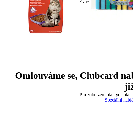
Zvíře
Omlouváme se, Clubcard nabíd
ji
Pro zobrazení platných akcí 
Speciální nabí