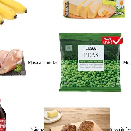
Maso a lahůdky
Mra
Nápoje
Speciální v