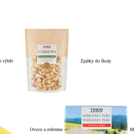
p výběr
Zpátky do školy
Ovoce a zelenina
Ml