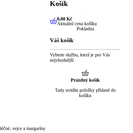
Košík
0,00 Kč
Aktuální cena košíku
0,00 Kč
Aktuální cena košíku
Pokladna
Váš košík
Vyberte službu, která je pro Vás
nejvhodnější
Prázdný košík
Tady uvidíte položky přidané do
košíku
éčné, vejce a margaríny