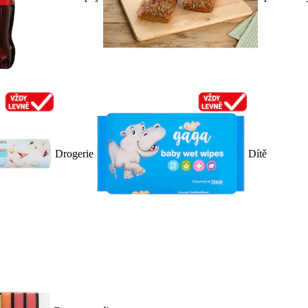
Drogerie
Dítě