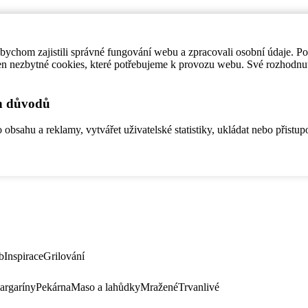
ychom zajistili správné fungování webu a zpracovali osobní údaje. P
en nezbytné cookies, které potřebujeme k provozu webu. Své rozhodnu
ch důvodů
bsahu a reklamy, vytvářet uživatelské statistiky, ukládat nebo přistup
b
Inspirace
Grilování
argaríny
Pekárna
Maso a lahůdky
Mražené
Trvanlivé