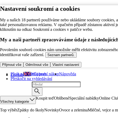
Nastavení soukromí a cookies
My a našich 18 partnerů používáme nebo ukládáme soubory cookies, ab
také personalizovanou reklamu. V opačném případě zůstanou aktivní j
kliknutím na odkaz Soukromí a cookies v patičce webu.
My a naši partneři zpracováváme údaje z následující
Povolením souborů cookies nám umožníte měřit efektivitu zobrazeného o
identifikovat vaše zařízení.
Seznam partnerů.
Přijmout vše
Odmítnout vše
Vlastní nastavení
Přejít na hlavní obsah
Můj první nákup
Nápověda
English
Přeskočit na vyhledávání
Koupit teď
Oblíbené
Speciální nabídky
Online Clu
Všechny kategorie
Top výběr
Zpátky do školy
Novinky
Ovoce a zelenina
Mléčné, vejce a m