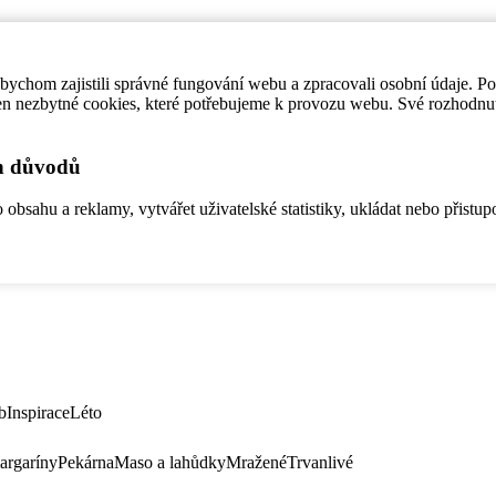
ychom zajistili správné fungování webu a zpracovali osobní údaje. P
en nezbytné cookies, které potřebujeme k provozu webu. Své rozhodnu
ch důvodů
bsahu a reklamy, vytvářet uživatelské statistiky, ukládat nebo přistup
b
Inspirace
Léto
argaríny
Pekárna
Maso a lahůdky
Mražené
Trvanlivé