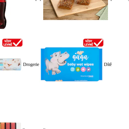
Drogerie
Dítě