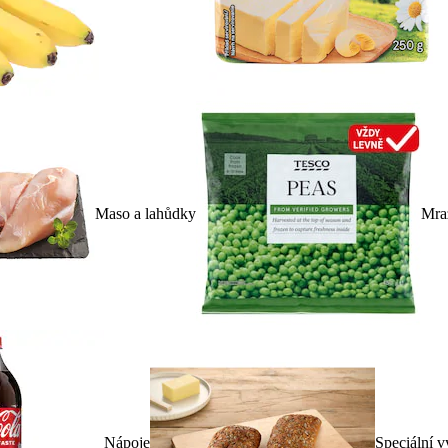
Maso a lahůdky
Mra
Nápoje
Speciální v