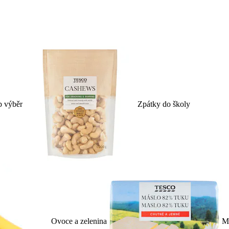
p výběr
Zpátky do školy
Ovoce a zelenina
Ml