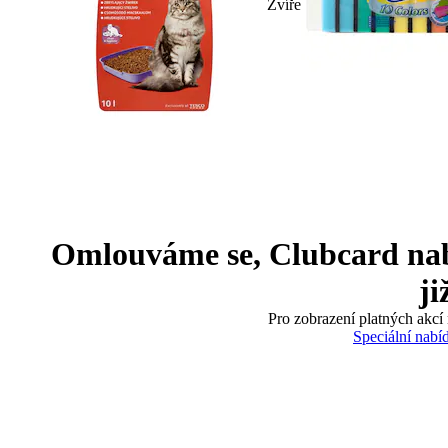
Zvíře
Omlouváme se, Clubcard nabíd
ji
Pro zobrazení platných akcí 
Speciální nabí