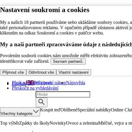
Nastavení soukromí a cookies
My a našich 18 partnerů používáme nebo ukládáme soubory cookies, ab
také personalizovanou reklamu. V opačném případě zůstanou aktivní j
kliknutím na odkaz Soukromí a cookies v patičce webu.
My a naši partneři zpracováváme údaje z následující
Povolením souborů cookies nám umožníte měřit efektivitu zobrazeného o
identifikovat vaše zařízení.
Seznam partnerů.
Přijmout vše
Odmítnout vše
Vlastní nastavení
Přejít na hlavní obsah
Můj první nákup
Nápověda
English
Přeskočit na vyhledávání
Koupit teď
Oblíbené
Speciální nabídky
Online Clu
Všechny kategorie
Top výběr
Zpátky do školy
Novinky
Ovoce a zelenina
Mléčné, vejce a m