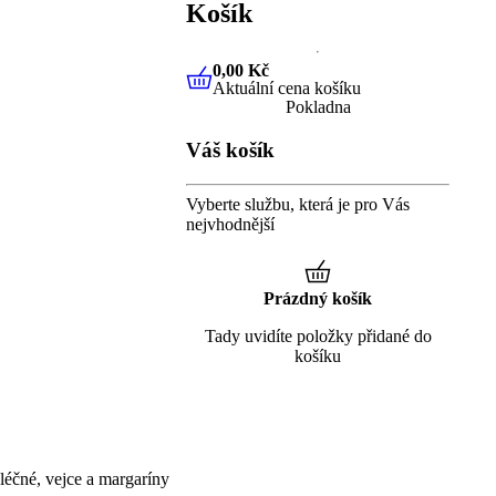
Košík
0,00 Kč
Aktuální cena košíku
0,00 Kč
Aktuální cena košíku
Pokladna
Váš košík
Vyberte službu, která je pro Vás
nejvhodnější
Prázdný košík
Tady uvidíte položky přidané do
košíku
éčné, vejce a margaríny