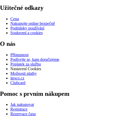
Užitečné odkazy
Cena
Nakupujte online bezpečně
Podmínky používání
Soukromí a cookies
O nás
Přístupnost
Podívejte se, kam doručujeme
Poplatek za službu
Nastavení Cookies
Možnosti platby
itesco.cz
Clubcard
Pomoc s prvním nákupem
Jak nakupovat
Registrace
Rezervace času