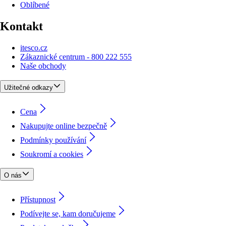
Oblíbené
Kontakt
itesco.cz
Zákaznické centrum - 800 222 555
Naše obchody
Užitečné odkazy
Cena
Nakupujte online bezpečně
Podmínky používání
Soukromí a cookies
O nás
Přístupnost
Podívejte se, kam doručujeme