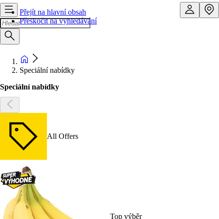
Přejít na hlavní obsah
Přeskočit na vyhledávání
Speciální nabídky
Speciální nabídky
All Offers
Top výběr