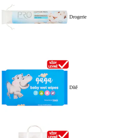
Drogerie
Dítě