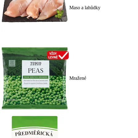
Maso a lahůdky
Mražené