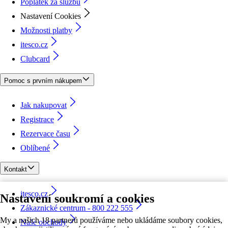
Poplatek za službu
Nastavení Cookies
Možnosti platby
itesco.cz
Clubcard
Pomoc s prvním nákupem
Jak nakupovat
Registrace
Rezervace času
Oblíbené
Kontakt
itesco.cz
Nastavení soukromí a cookies
Zákaznické centrum - 800 222 555
My a našich 18 partnerů používáme nebo ukládáme soubory cookies,
Naše obchody