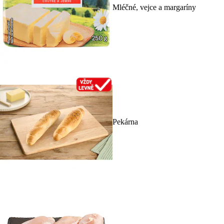
Mléčné, vejce a margaríny
Pekárna