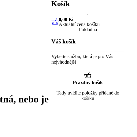
Košík
0,00 Kč
Aktuální cena košíku
0,00 Kč
Aktuální cena košíku
Pokladna
Váš košík
Vyberte službu, která je pro Vás
nejvhodnější
Prázdný košík
Tady uvidíte položky přidané do
tná, nebo je
košíku