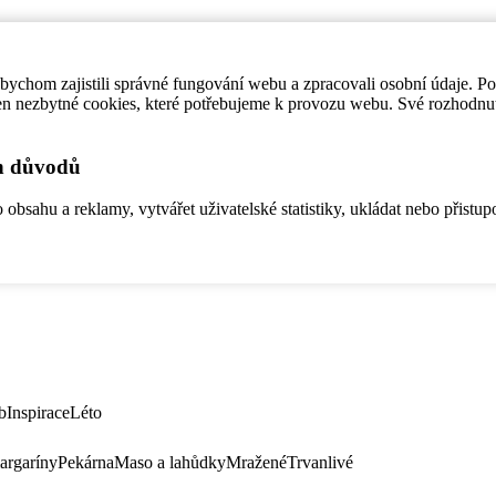
ychom zajistili správné fungování webu a zpracovali osobní údaje. P
en nezbytné cookies, které potřebujeme k provozu webu. Své rozhodnu
ch důvodů
bsahu a reklamy, vytvářet uživatelské statistiky, ukládat nebo přistup
b
Inspirace
Léto
argaríny
Pekárna
Maso a lahůdky
Mražené
Trvanlivé