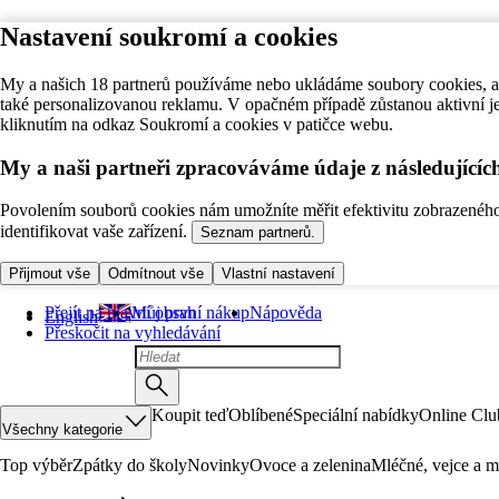
Nastavení soukromí a cookies
My a našich 18 partnerů používáme nebo ukládáme soubory cookies, ab
také personalizovanou reklamu. V opačném případě zůstanou aktivní j
kliknutím na odkaz Soukromí a cookies v patičce webu.
My a naši partneři zpracováváme údaje z následující
Povolením souborů cookies nám umožníte měřit efektivitu zobrazeného o
identifikovat vaše zařízení.
Seznam partnerů.
Přijmout vše
Odmítnout vše
Vlastní nastavení
Přejít na hlavní obsah
Můj první nákup
Nápověda
English
Přeskočit na vyhledávání
Koupit teď
Oblíbené
Speciální nabídky
Online Clu
Všechny kategorie
Top výběr
Zpátky do školy
Novinky
Ovoce a zelenina
Mléčné, vejce a m