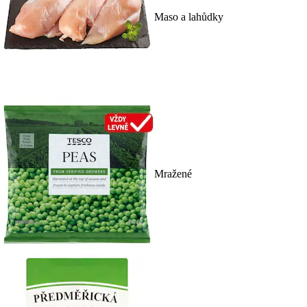
Maso a lahůdky
Mražené