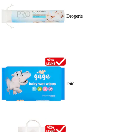
Drogerie
Dítě