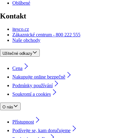
Oblíbené
Kontakt
itesco.cz
Zákaznické centrum - 800 222 555
Naše obchody
Užitečné odkazy
Cena
Nakupujte online bezpečně
Podmínky používání
Soukromí a cookies
O nás
Přístupnost
Podívejte se, kam doručujeme