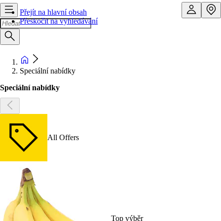
Přejít na hlavní obsah
Přeskočit na vyhledávání
Speciální nabídky
Speciální nabídky
All Offers
Top výběr