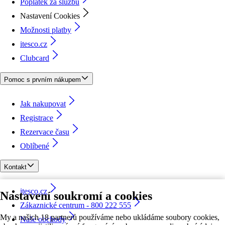
Poplatek za službu
Nastavení Cookies
Možnosti platby
itesco.cz
Clubcard
Pomoc s prvním nákupem
Jak nakupovat
Registrace
Rezervace času
Oblíbené
Kontakt
itesco.cz
Nastavení soukromí a cookies
Zákaznické centrum - 800 222 555
My a našich 18 partnerů používáme nebo ukládáme soubory cookies,
Naše obchody