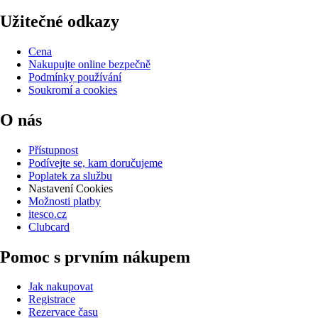
Užitečné odkazy
Cena
Nakupujte online bezpečně
Podmínky používání
Soukromí a cookies
O nás
Přístupnost
Podívejte se, kam doručujeme
Poplatek za službu
Nastavení Cookies
Možnosti platby
itesco.cz
Clubcard
Pomoc s prvním nákupem
Jak nakupovat
Registrace
Rezervace času