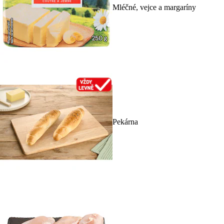
Mléčné, vejce a margaríny
Pekárna