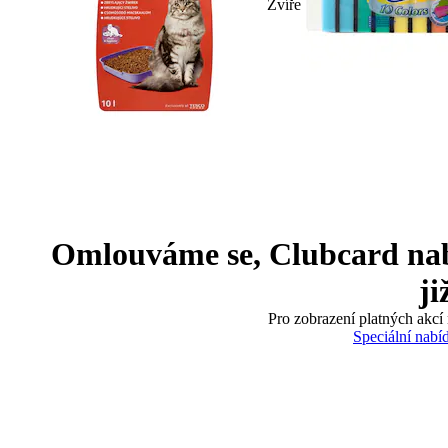
Zvíře
Omlouváme se, Clubcard nabíd
ji
Pro zobrazení platných akcí 
Speciální nabí