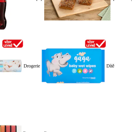
Drogerie
Dítě