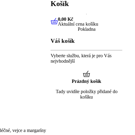
Košík
0,00 Kč
Aktuální cena košíku
0,00 Kč
Aktuální cena košíku
Pokladna
Váš košík
Vyberte službu, která je pro Vás
nejvhodnější
Prázdný košík
Tady uvidíte položky přidané do
košíku
éčné, vejce a margaríny