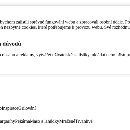
ychom zajistili správné fungování webu a zpracovali osobní údaje. P
en nezbytné cookies, které potřebujeme k provozu webu. Své rozhodnu
ch důvodů
bsahu a reklamy, vytvářet uživatelské statistiky, ukládat nebo přistup
b
Inspirace
Grilování
argaríny
Pekárna
Maso a lahůdky
Mražené
Trvanlivé