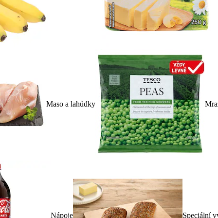
Maso a lahůdky
Mra
Nápoje
Speciální v