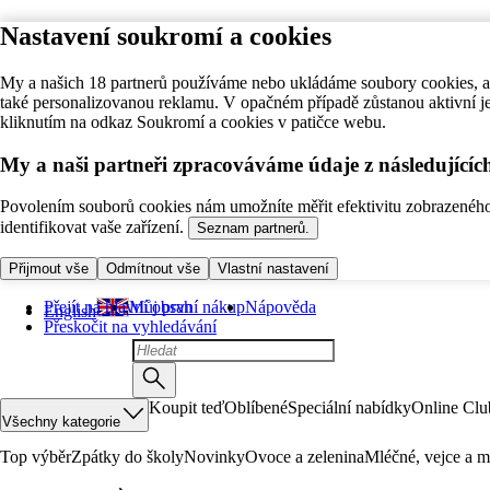
Nastavení soukromí a cookies
My a našich 18 partnerů používáme nebo ukládáme soubory cookies, ab
také personalizovanou reklamu. V opačném případě zůstanou aktivní j
kliknutím na odkaz Soukromí a cookies v patičce webu.
My a naši partneři zpracováváme údaje z následující
Povolením souborů cookies nám umožníte měřit efektivitu zobrazeného o
identifikovat vaše zařízení.
Seznam partnerů.
Přijmout vše
Odmítnout vše
Vlastní nastavení
Přejít na hlavní obsah
Můj první nákup
Nápověda
English
Přeskočit na vyhledávání
Koupit teď
Oblíbené
Speciální nabídky
Online Clu
Všechny kategorie
Top výběr
Zpátky do školy
Novinky
Ovoce a zelenina
Mléčné, vejce a m