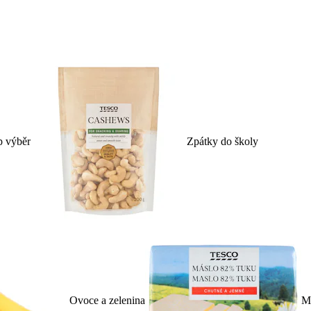
p výběr
Zpátky do školy
Ovoce a zelenina
Ml