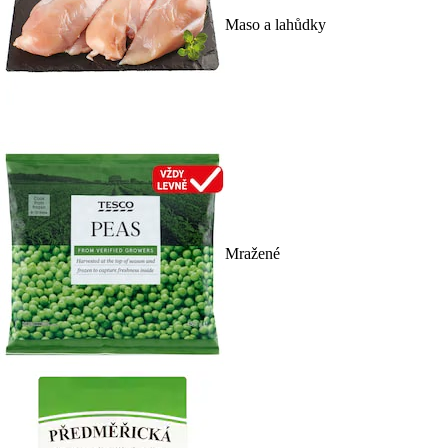
Maso a lahůdky
Mražené