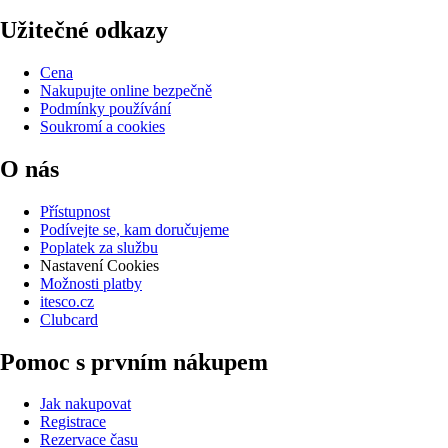
Užitečné odkazy
Cena
Nakupujte online bezpečně
Podmínky používání
Soukromí a cookies
O nás
Přístupnost
Podívejte se, kam doručujeme
Poplatek za službu
Nastavení Cookies
Možnosti platby
itesco.cz
Clubcard
Pomoc s prvním nákupem
Jak nakupovat
Registrace
Rezervace času