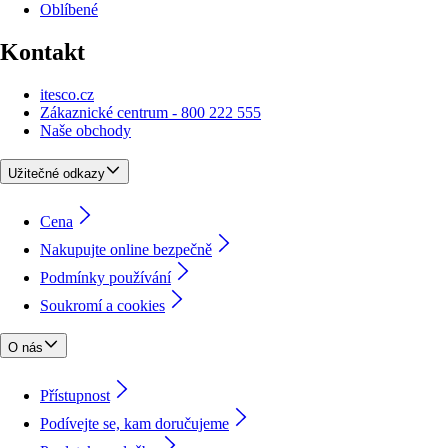
Oblíbené
Kontakt
itesco.cz
Zákaznické centrum - 800 222 555
Naše obchody
Užitečné odkazy
Cena
Nakupujte online bezpečně
Podmínky používání
Soukromí a cookies
O nás
Přístupnost
Podívejte se, kam doručujeme