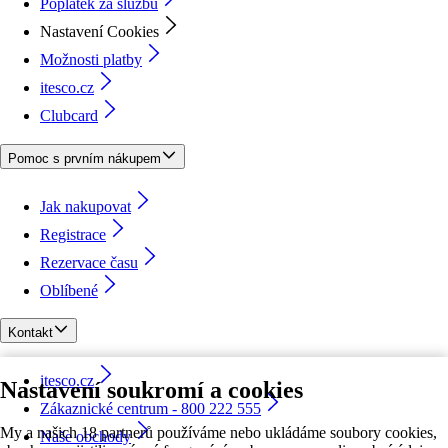
Poplatek za službu
Nastavení Cookies
Možnosti platby
itesco.cz
Clubcard
Pomoc s prvním nákupem
Jak nakupovat
Registrace
Rezervace času
Oblíbené
Kontakt
itesco.cz
Nastavení soukromí a cookies
Zákaznické centrum - 800 222 555
My a našich 18 partnerů používáme nebo ukládáme soubory cookies,
Naše obchody