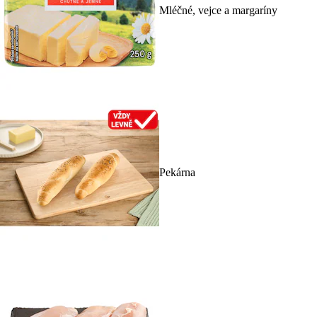
Mléčné, vejce a margaríny
Pekárna