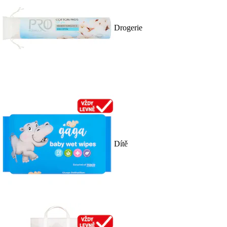
Drogerie
Dítě