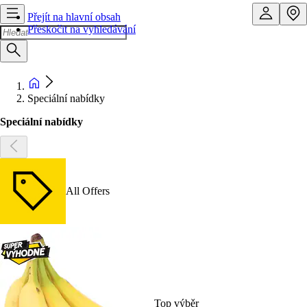
Přejít na hlavní obsah
Přeskočit na vyhledávání
Speciální nabídky
Speciální nabídky
All Offers
Top výběr