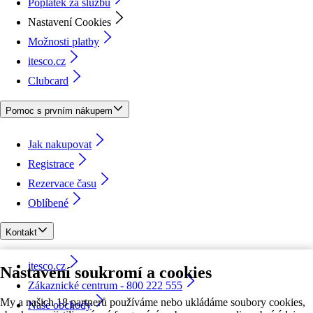
Poplatek za službu
Nastavení Cookies
Možnosti platby
itesco.cz
Clubcard
Pomoc s prvním nákupem
Jak nakupovat
Registrace
Rezervace času
Oblíbené
Kontakt
itesco.cz
Nastavení soukromí a cookies
Zákaznické centrum - 800 222 555
My a našich 18 partnerů používáme nebo ukládáme soubory cookies,
Naše obchody