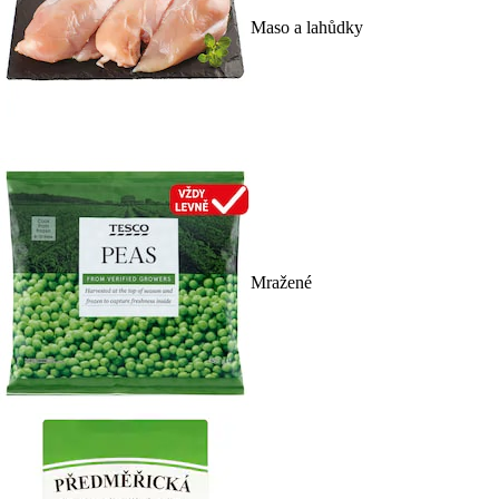
Maso a lahůdky
Mražené