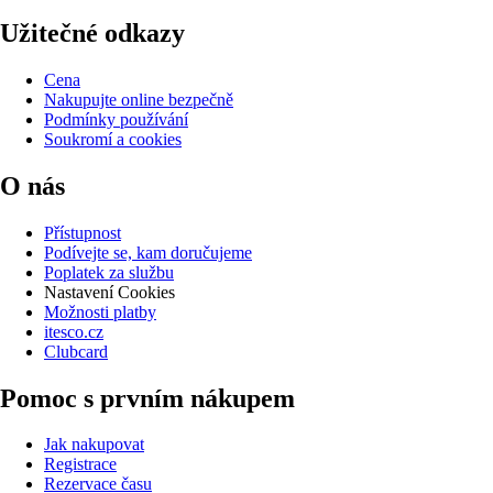
Užitečné odkazy
Cena
Nakupujte online bezpečně
Podmínky používání
Soukromí a cookies
O nás
Přístupnost
Podívejte se, kam doručujeme
Poplatek za službu
Nastavení Cookies
Možnosti platby
itesco.cz
Clubcard
Pomoc s prvním nákupem
Jak nakupovat
Registrace
Rezervace času