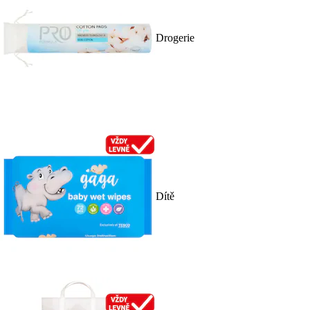
Drogerie
Dítě