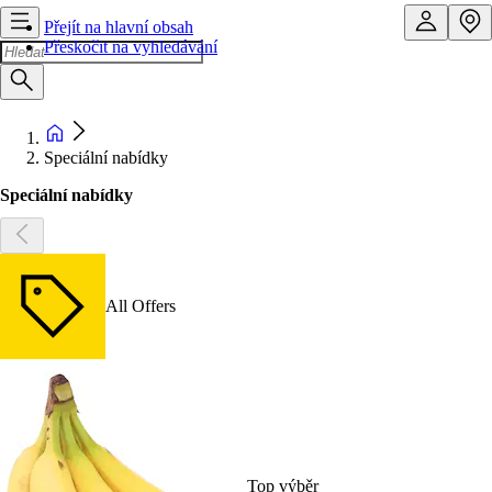
Přejít na hlavní obsah
Přeskočit na vyhledávání
Speciální nabídky
Speciální nabídky
All Offers
Top výběr