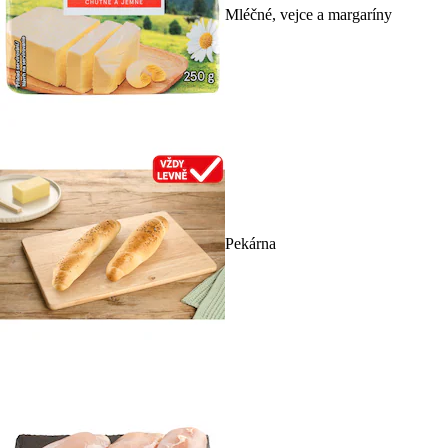
Mléčné, vejce a margaríny
Pekárna