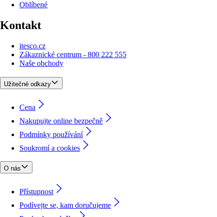
Oblíbené
Kontakt
itesco.cz
Zákaznické centrum - 800 222 555
Naše obchody
Užitečné odkazy
Cena
Nakupujte online bezpečně
Podmínky používání
Soukromí a cookies
O nás
Přístupnost
Podívejte se, kam doručujeme