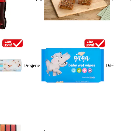
Drogerie
Dítě