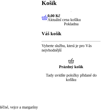
Košík
0,00 Kč
Aktuální cena košíku
0,00 Kč
Aktuální cena košíku
Pokladna
Váš košík
Vyberte službu, která je pro Vás
nejvhodnější
Prázdný košík
Tady uvidíte položky přidané do
košíku
éčné, vejce a margaríny