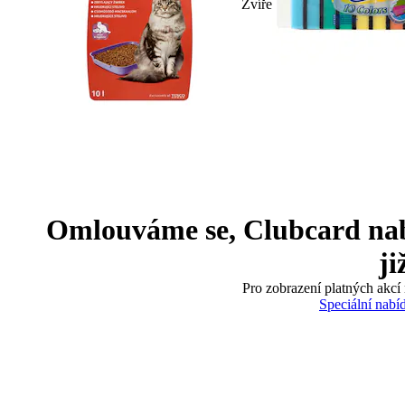
Zvíře
Omlouváme se, Clubcard nabíd
ji
Pro zobrazení platných akcí 
Speciální nabí