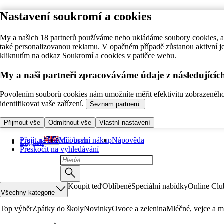
Nastavení soukromí a cookies
My a našich 18 partnerů používáme nebo ukládáme soubory cookies, ab
také personalizovanou reklamu. V opačném případě zůstanou aktivní j
kliknutím na odkaz Soukromí a cookies v patičce webu.
My a naši partneři zpracováváme údaje z následující
Povolením souborů cookies nám umožníte měřit efektivitu zobrazeného o
identifikovat vaše zařízení.
Seznam partnerů.
Přijmout vše
Odmítnout vše
Vlastní nastavení
Přejít na hlavní obsah
Můj první nákup
Nápověda
English
Přeskočit na vyhledávání
Koupit teď
Oblíbené
Speciální nabídky
Online Clu
Všechny kategorie
Top výběr
Zpátky do školy
Novinky
Ovoce a zelenina
Mléčné, vejce a m