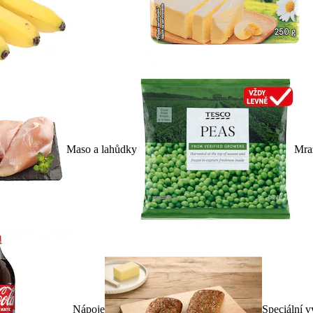
Maso a lahůdky
Mra
Nápoje
Speciální v