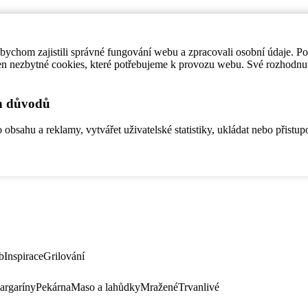
ychom zajistili správné fungování webu a zpracovali osobní údaje. P
en nezbytné cookies, které potřebujeme k provozu webu. Své rozhodnu
ch důvodů
bsahu a reklamy, vytvářet uživatelské statistiky, ukládat nebo přistup
b
Inspirace
Grilování
argaríny
Pekárna
Maso a lahůdky
Mražené
Trvanlivé