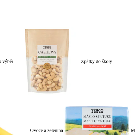
p výběr
Zpátky do školy
Ovoce a zelenina
Ml