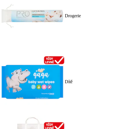
Drogerie
Dítě