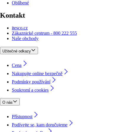
Oblíbené
Kontakt
itesco.cz
Zákaznické centrum - 800 222 555
Naše obchody
Užitečné odkazy
Cena
Nakupujte online bezpečně
Podmínky používání
Soukromí a cookies
O nás
Přístupnost
Podívejte se, kam doručujeme