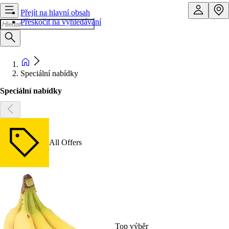
Přejít na hlavní obsah
Přeskočit na vyhledávání
Speciální nabídky
Speciální nabídky
All Offers
Top výběr