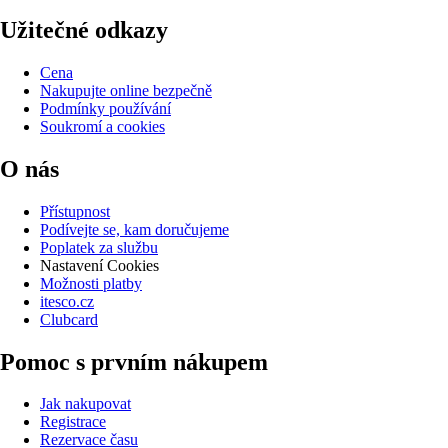
Užitečné odkazy
Cena
Nakupujte online bezpečně
Podmínky používání
Soukromí a cookies
O nás
Přístupnost
Podívejte se, kam doručujeme
Poplatek za službu
Nastavení Cookies
Možnosti platby
itesco.cz
Clubcard
Pomoc s prvním nákupem
Jak nakupovat
Registrace
Rezervace času