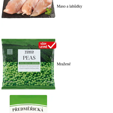
Maso a lahůdky
Mražené