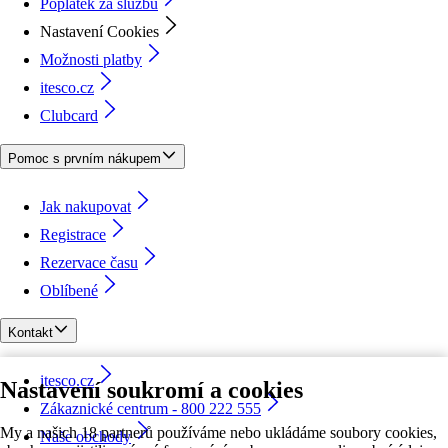
Poplatek za službu
Nastavení Cookies
Možnosti platby
itesco.cz
Clubcard
Pomoc s prvním nákupem
Jak nakupovat
Registrace
Rezervace času
Oblíbené
Kontakt
itesco.cz
Nastavení soukromí a cookies
Zákaznické centrum - 800 222 555
My a našich 18 partnerů používáme nebo ukládáme soubory cookies,
Naše obchody