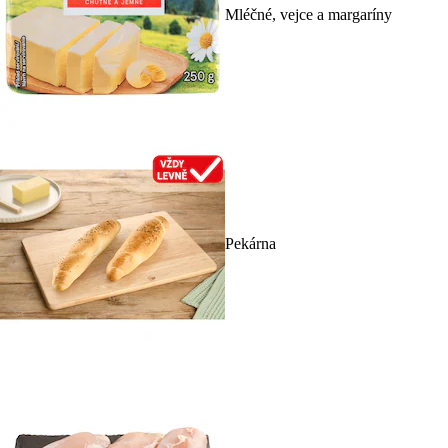
Mléčné, vejce a margaríny
Pekárna