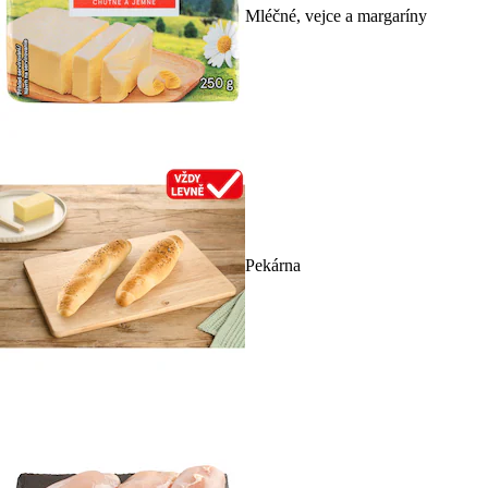
Mléčné, vejce a margaríny
Pekárna