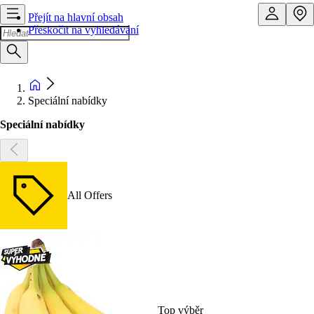
Přejít na hlavní obsah
Přeskočit na vyhledávání
Speciální nabídky
Speciální nabídky
All Offers
Top výběr