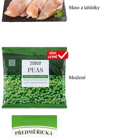
Maso a lahůdky
Mražené