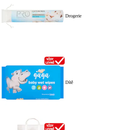
Drogerie
Dítě