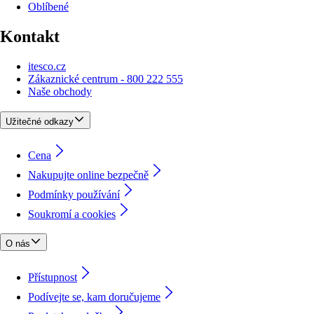
Oblíbené
Kontakt
itesco.cz
Zákaznické centrum - 800 222 555
Naše obchody
Užitečné odkazy
Cena
Nakupujte online bezpečně
Podmínky používání
Soukromí a cookies
O nás
Přístupnost
Podívejte se, kam doručujeme