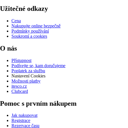
Užitečné odkazy
Cena
Nakupujte online bezpečně
Podmínky používání
Soukromí a cookies
O nás
Přístupnost
Podívejte se, kam doručujeme
Poplatek za službu
Nastavení Cookies
Možnosti platby
itesco.cz
Clubcard
Pomoc s prvním nákupem
Jak nakupovat
Registrace
Rezervace času