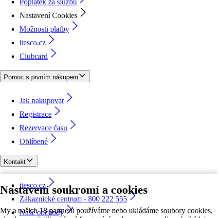
Poplatek za službu
Nastavení Cookies
Možnosti platby
itesco.cz
Clubcard
Pomoc s prvním nákupem
Jak nakupovat
Registrace
Rezervace času
Oblíbené
Kontakt
itesco.cz
Nastavení soukromí a cookies
Zákaznické centrum - 800 222 555
My a našich 18 partnerů používáme nebo ukládáme soubory cookies,
Naše obchody