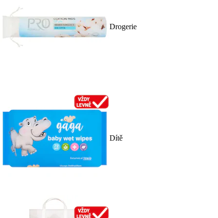
Drogerie
Dítě