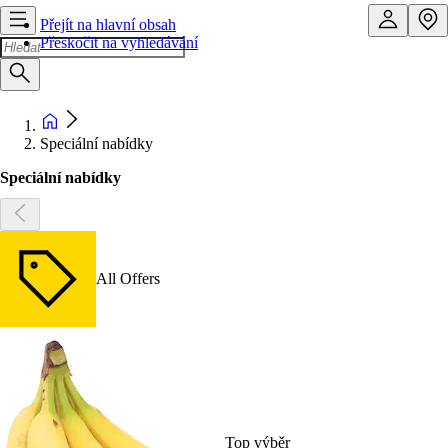
Přejít na hlavní obsah
Přeskočit na vyhledávání
Speciální nabídky
Speciální nabídky
All Offers
Top výběr