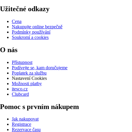
Užitečné odkazy
Cena
Nakupujte online bezpečně
Podmínky používání
Soukromí a cookies
O nás
Přístupnost
Podívejte se, kam doručujeme
Poplatek za službu
Nastavení Cookies
Možnosti platby
itesco.cz
Clubcard
Pomoc s prvním nákupem
Jak nakupovat
Registrace
Rezervace času