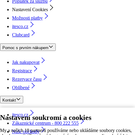
Poplatek za službu
Nastavení Cookies
Možnosti platby
itesco.cz
Clubcard
Pomoc s prvním nákupem
Jak nakupovat
Registrace
Rezervace času
Oblíbené
Kontakt
itesco.cz
Nastavení soukromí a cookies
Zákaznické centrum - 800 222 555
My a našich 18 partnerů používáme nebo ukládáme soubory cookies,
Naše obchody