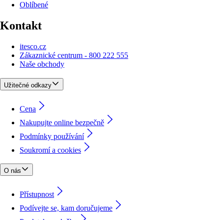
Oblíbené
Kontakt
itesco.cz
Zákaznické centrum - 800 222 555
Naše obchody
Užitečné odkazy
Cena
Nakupujte online bezpečně
Podmínky používání
Soukromí a cookies
O nás
Přístupnost
Podívejte se, kam doručujeme