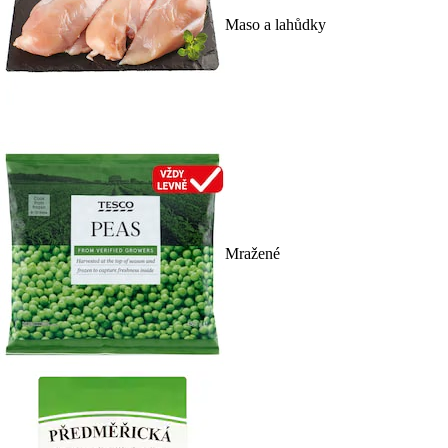
Maso a lahůdky
Mražené