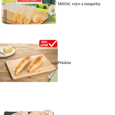
Mléčné, vejce a margaríny
Pekárna