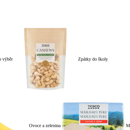
p výběr
Zpátky do školy
Ovoce a zelenina
Ml