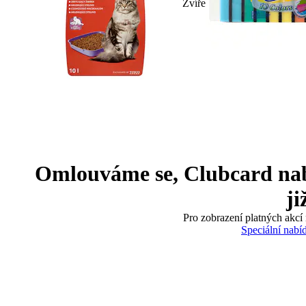
Zvíře
Omlouváme se, Clubcard nabíd
ji
Pro zobrazení platných akcí 
Speciální nabí