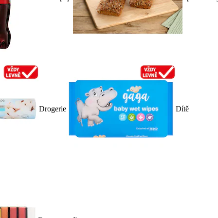
Drogerie
Dítě