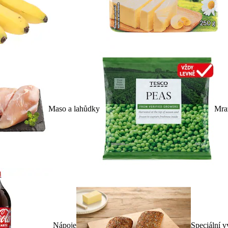
Maso a lahůdky
Mra
Nápoje
Speciální v