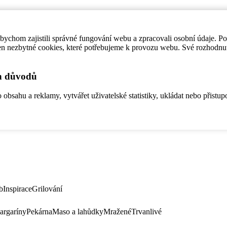
ychom zajistili správné fungování webu a zpracovali osobní údaje. P
en nezbytné cookies, které potřebujeme k provozu webu. Své rozhodnu
ch důvodů
bsahu a reklamy, vytvářet uživatelské statistiky, ukládat nebo přistup
b
Inspirace
Grilování
argaríny
Pekárna
Maso a lahůdky
Mražené
Trvanlivé