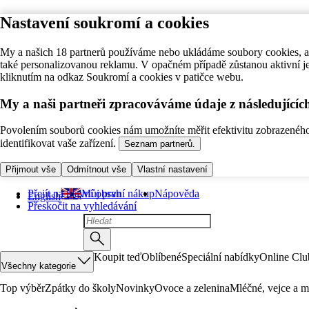
Nastavení soukromí a cookies
My a našich 18 partnerů používáme nebo ukládáme soubory cookies, ab
také personalizovanou reklamu. V opačném případě zůstanou aktivní j
kliknutím na odkaz Soukromí a cookies v patičce webu.
My a naši partneři zpracováváme údaje z následující
Povolením souborů cookies nám umožníte měřit efektivitu zobrazeného o
identifikovat vaše zařízení.
Seznam partnerů.
Přijmout vše
Odmítnout vše
Vlastní nastavení
Přejít na hlavní obsah
Můj první nákup
Nápověda
English
Přeskočit na vyhledávání
Koupit teď
Oblíbené
Speciální nabídky
Online Clu
Všechny kategorie
Top výběr
Zpátky do školy
Novinky
Ovoce a zelenina
Mléčné, vejce a m