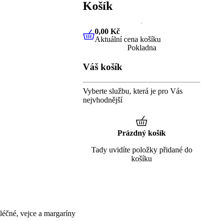
Košík
0,00 Kč
Aktuální cena košíku
0,00 Kč
Aktuální cena košíku
Pokladna
Váš košík
Vyberte službu, která je pro Vás
nejvhodnější
Prázdný košík
Tady uvidíte položky přidané do
košíku
éčné, vejce a margaríny