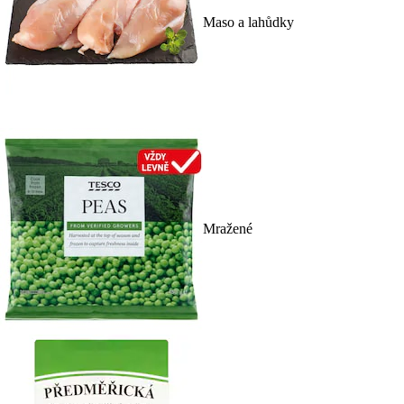
Maso a lahůdky
Mražené