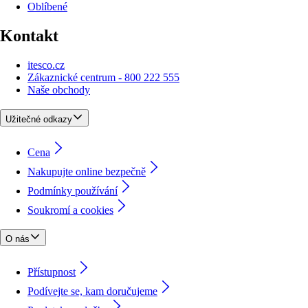
Oblíbené
Kontakt
itesco.cz
Zákaznické centrum - 800 222 555
Naše obchody
Užitečné odkazy
Cena
Nakupujte online bezpečně
Podmínky používání
Soukromí a cookies
O nás
Přístupnost
Podívejte se, kam doručujeme