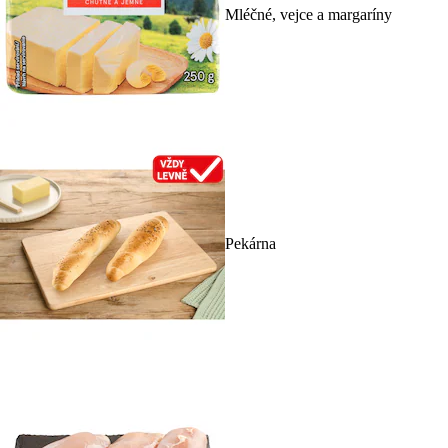
Mléčné, vejce a margaríny
Pekárna