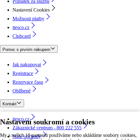
Poplatek za službu
Nastavení Cookies
Možnosti platby
itesco.cz
Clubcard
Pomoc s prvním nákupem
Jak nakupovat
Registrace
Rezervace času
Oblíbené
Kontakt
itesco.cz
Nastavení soukromí a cookies
Zákaznické centrum - 800 222 555
My a našich 18 partnerů používáme nebo ukládáme soubory cookies,
Naše obchody