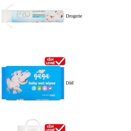
Drogerie
Dítě