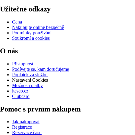
Užitečné odkazy
Cena
Nakupujte online bezpečně
Podmínky používání
Soukromí a cookies
O nás
Přístupnost
Podívejte se, kam doručujeme
Poplatek za službu
Nastavení Cookies
Možnosti platby
itesco.cz
Clubcard
Pomoc s prvním nákupem
Jak nakupovat
Registrace
Rezervace času