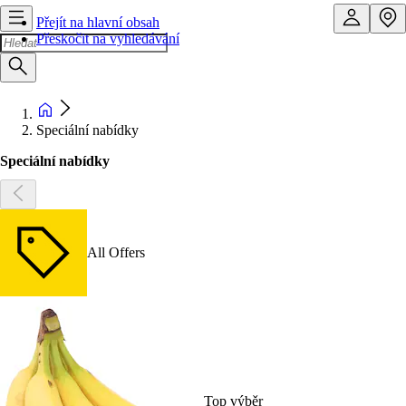
Přejít na hlavní obsah
Přeskočit na vyhledávání
Speciální nabídky
Speciální nabídky
All Offers
Top výběr