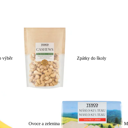
p výběr
Zpátky do školy
Ovoce a zelenina
Ml