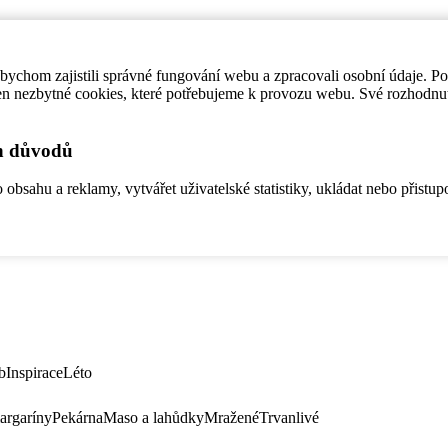
ychom zajistili správné fungování webu a zpracovali osobní údaje. P
en nezbytné cookies, které potřebujeme k provozu webu. Své rozhodnu
ch důvodů
bsahu a reklamy, vytvářet uživatelské statistiky, ukládat nebo přistup
b
Inspirace
Léto
argaríny
Pekárna
Maso a lahůdky
Mražené
Trvanlivé