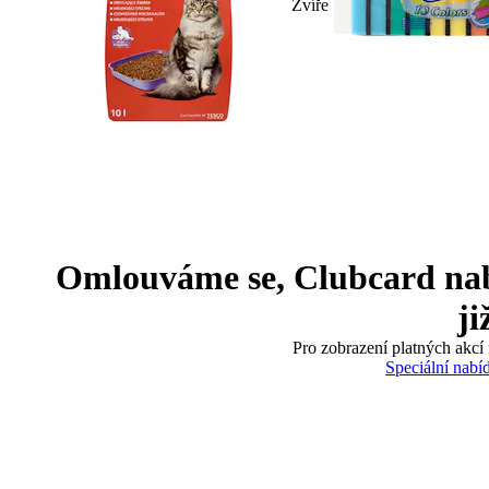
Zvíře
Omlouváme se, Clubcard nabíd
ji
Pro zobrazení platných akcí 
Speciální nabí