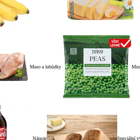
Maso a lahůdky
Mra
Nápoje
Speciální v