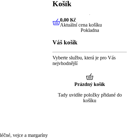
Košík
0,00 Kč
Aktuální cena košíku
0,00 Kč
Aktuální cena košíku
Pokladna
Váš košík
Vyberte službu, která je pro Vás
nejvhodnější
Prázdný košík
Tady uvidíte položky přidané do
košíku
éčné, vejce a margaríny