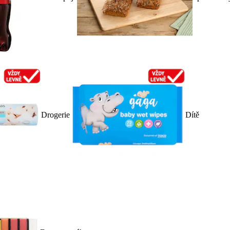
Drogerie
Dítě