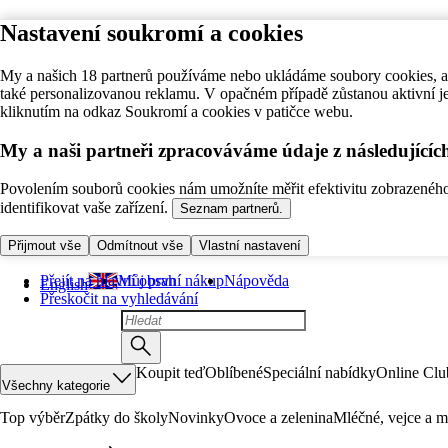
Nastavení soukromí a cookies
My a našich 18 partnerů používáme nebo ukládáme soubory cookies, ab
také personalizovanou reklamu. V opačném případě zůstanou aktivní j
kliknutím na odkaz Soukromí a cookies v patičce webu.
My a naši partneři zpracováváme údaje z následující
Povolením souborů cookies nám umožníte měřit efektivitu zobrazeného o
identifikovat vaše zařízení.
Seznam partnerů.
Přijmout vše
Odmítnout vše
Vlastní nastavení
Přejít na hlavní obsah
Můj první nákup
Nápověda
English
Přeskočit na vyhledávání
Koupit teď
Oblíbené
Speciální nabídky
Online Clu
Všechny kategorie
Top výběr
Zpátky do školy
Novinky
Ovoce a zelenina
Mléčné, vejce a m