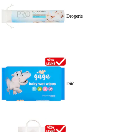
Drogerie
Dítě