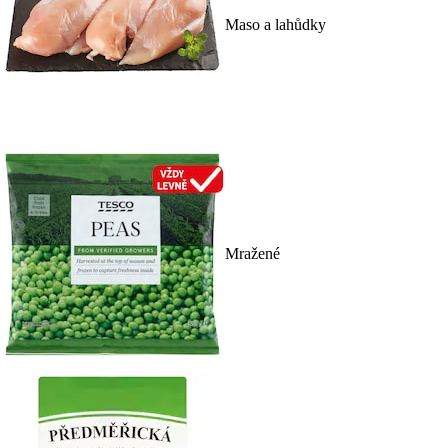
Maso a lahůdky
Mražené