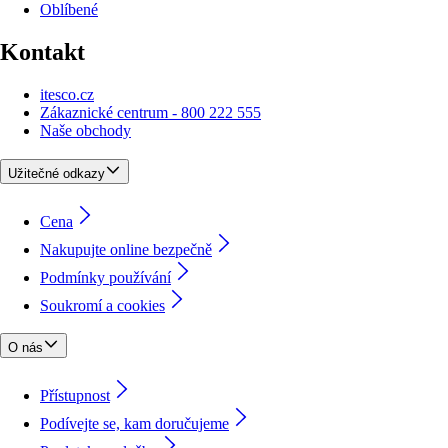
Oblíbené
Kontakt
itesco.cz
Zákaznické centrum - 800 222 555
Naše obchody
Užitečné odkazy
Cena
Nakupujte online bezpečně
Podmínky používání
Soukromí a cookies
O nás
Přístupnost
Podívejte se, kam doručujeme