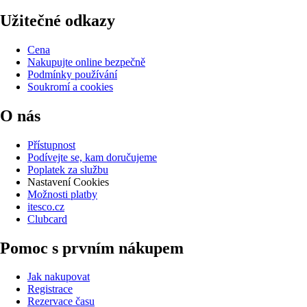
Užitečné odkazy
Cena
Nakupujte online bezpečně
Podmínky používání
Soukromí a cookies
O nás
Přístupnost
Podívejte se, kam doručujeme
Poplatek za službu
Nastavení Cookies
Možnosti platby
itesco.cz
Clubcard
Pomoc s prvním nákupem
Jak nakupovat
Registrace
Rezervace času