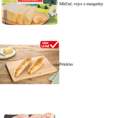
Mléčné, vejce a margaríny
Pekárna