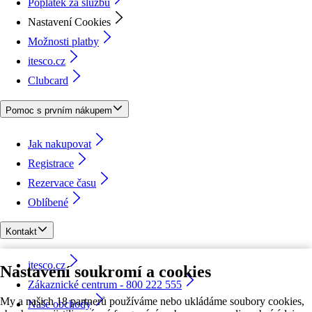
Poplatek za službu
Nastavení Cookies
Možnosti platby
itesco.cz
Clubcard
Pomoc s prvním nákupem
Jak nakupovat
Registrace
Rezervace času
Oblíbené
Kontakt
itesco.cz
Nastavení soukromí a cookies
Zákaznické centrum - 800 222 555
My a našich 18 partnerů používáme nebo ukládáme soubory cookies,
Naše obchody