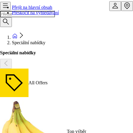
Přejít na hlavní obsah
Přeskočit na vyhledávání
Speciální nabídky
Speciální nabídky
All Offers
Top výběr