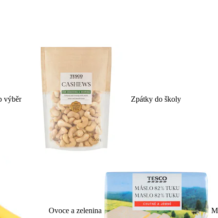
p výběr
Zpátky do školy
Ovoce a zelenina
Ml