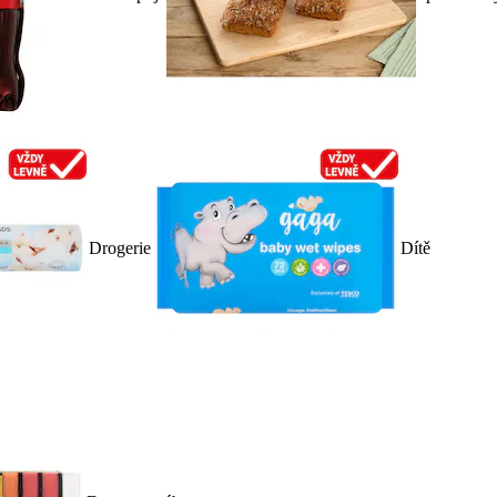
Drogerie
Dítě