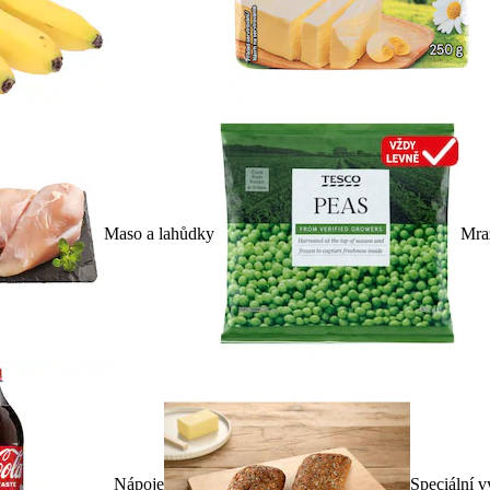
Maso a lahůdky
Mra
Nápoje
Speciální v