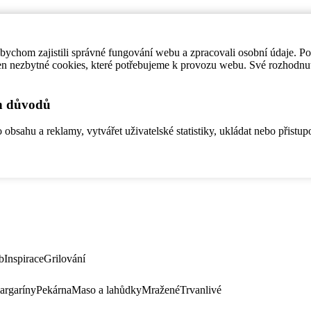
ychom zajistili správné fungování webu a zpracovali osobní údaje. P
en nezbytné cookies, které potřebujeme k provozu webu. Své rozhodnu
ch důvodů
bsahu a reklamy, vytvářet uživatelské statistiky, ukládat nebo přistup
b
Inspirace
Grilování
argaríny
Pekárna
Maso a lahůdky
Mražené
Trvanlivé