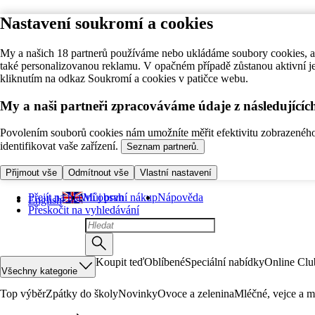
Nastavení soukromí a cookies
My a našich 18 partnerů používáme nebo ukládáme soubory cookies, ab
také personalizovanou reklamu. V opačném případě zůstanou aktivní j
kliknutím na odkaz Soukromí a cookies v patičce webu.
My a naši partneři zpracováváme údaje z následující
Povolením souborů cookies nám umožníte měřit efektivitu zobrazeného o
identifikovat vaše zařízení.
Seznam partnerů.
Přijmout vše
Odmítnout vše
Vlastní nastavení
Přejít na hlavní obsah
Můj první nákup
Nápověda
English
Přeskočit na vyhledávání
Koupit teď
Oblíbené
Speciální nabídky
Online Clu
Všechny kategorie
Top výběr
Zpátky do školy
Novinky
Ovoce a zelenina
Mléčné, vejce a m