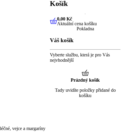
Košík
0,00 Kč
Aktuální cena košíku
0,00 Kč
Aktuální cena košíku
Pokladna
Váš košík
Vyberte službu, která je pro Vás
nejvhodnější
Prázdný košík
Tady uvidíte položky přidané do
košíku
éčné, vejce a margaríny