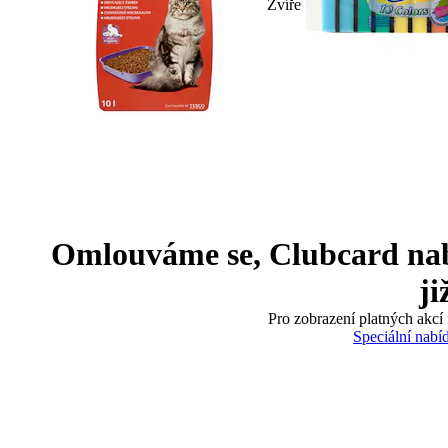
Zvíře
Omlouváme se, Clubcard nabíd
ji
Pro zobrazení platných akcí 
Speciální nabí