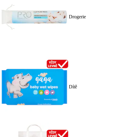
Drogerie
Dítě