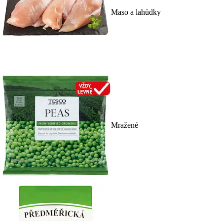
Maso a lahůdky
Mražené