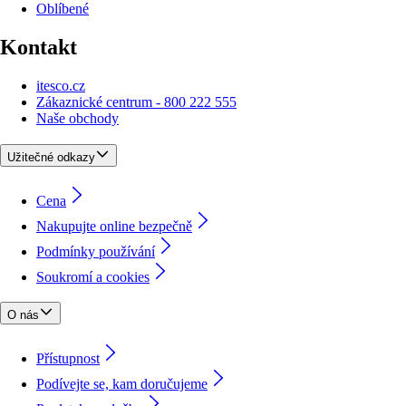
Oblíbené
Kontakt
itesco.cz
Zákaznické centrum - 800 222 555
Naše obchody
Užitečné odkazy
Cena
Nakupujte online bezpečně
Podmínky používání
Soukromí a cookies
O nás
Přístupnost
Podívejte se, kam doručujeme