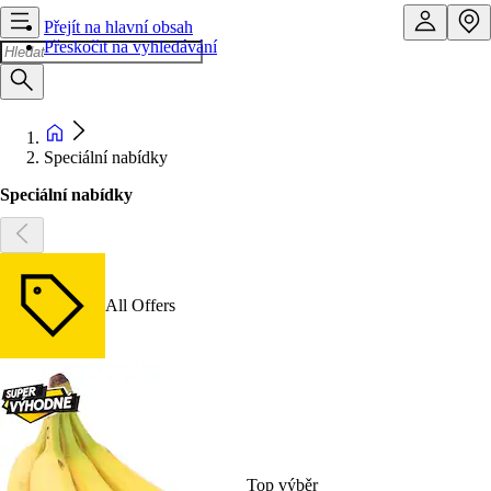
Přejít na hlavní obsah
Přeskočit na vyhledávání
Speciální nabídky
Speciální nabídky
All Offers
Top výběr