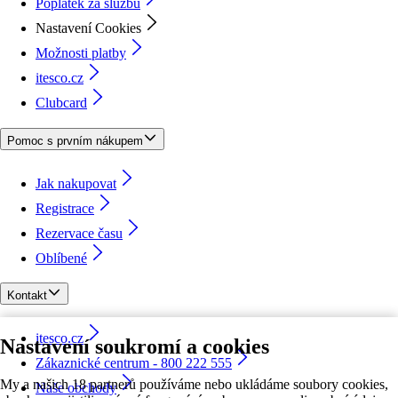
Poplatek za službu
Nastavení Cookies
Možnosti platby
itesco.cz
Clubcard
Pomoc s prvním nákupem
Jak nakupovat
Registrace
Rezervace času
Oblíbené
Kontakt
itesco.cz
Nastavení soukromí a cookies
Zákaznické centrum - 800 222 555
My a našich 18 partnerů používáme nebo ukládáme soubory cookies,
Naše obchody