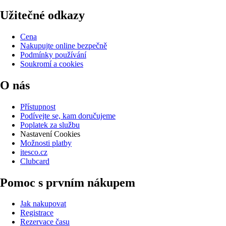
Užitečné odkazy
Cena
Nakupujte online bezpečně
Podmínky používání
Soukromí a cookies
O nás
Přístupnost
Podívejte se, kam doručujeme
Poplatek za službu
Nastavení Cookies
Možnosti platby
itesco.cz
Clubcard
Pomoc s prvním nákupem
Jak nakupovat
Registrace
Rezervace času