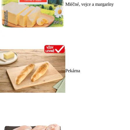
Mléčné, vejce a margaríny
Pekárna