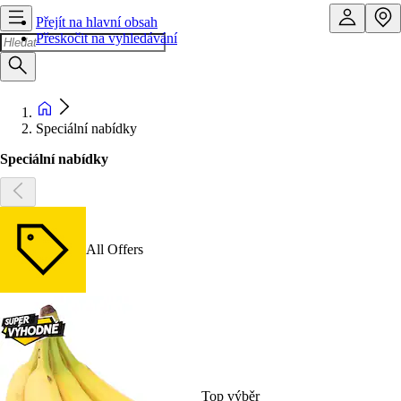
Přejít na hlavní obsah
Přeskočit na vyhledávání
Speciální nabídky
Speciální nabídky
All Offers
Top výběr