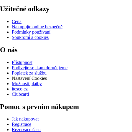
Užitečné odkazy
Cena
Nakupujte online bezpečně
Podmínky používání
Soukromí a cookies
O nás
Přístupnost
Podívejte se, kam doručujeme
Poplatek za službu
Nastavení Cookies
Možnosti platby
itesco.cz
Clubcard
Pomoc s prvním nákupem
Jak nakupovat
Registrace
Rezervace času