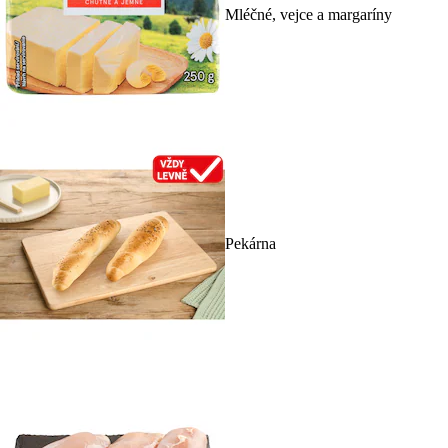
Mléčné, vejce a margaríny
Pekárna