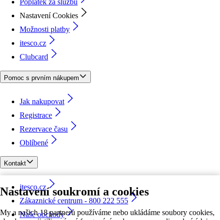
Poplatek za službu
Nastavení Cookies
Možnosti platby
itesco.cz
Clubcard
Pomoc s prvním nákupem
Jak nakupovat
Registrace
Rezervace času
Oblíbené
Kontakt
itesco.cz
Nastavení soukromí a cookies
Zákaznické centrum - 800 222 555
My a našich 18 partnerů používáme nebo ukládáme soubory cookies,
Naše obchody