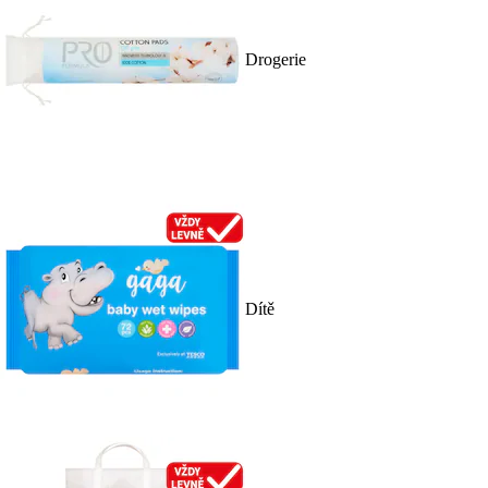
Drogerie
Dítě