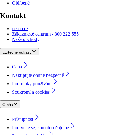
Oblíbené
Kontakt
itesco.cz
Zákaznické centrum - 800 222 555
Naše obchody
Užitečné odkazy
Cena
Nakupujte online bezpečně
Podmínky používání
Soukromí a cookies
O nás
Přístupnost
Podívejte se, kam doručujeme