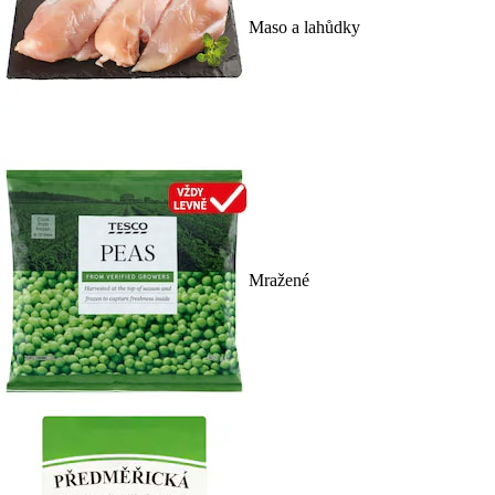
Maso a lahůdky
Mražené