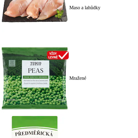
Maso a lahůdky
Mražené