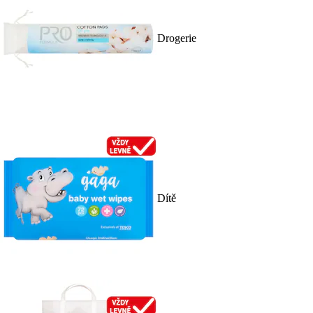
Drogerie
Dítě