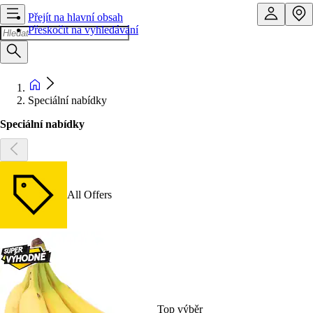
Přejít na hlavní obsah
Přeskočit na vyhledávání
Speciální nabídky
Speciální nabídky
All Offers
Top výběr