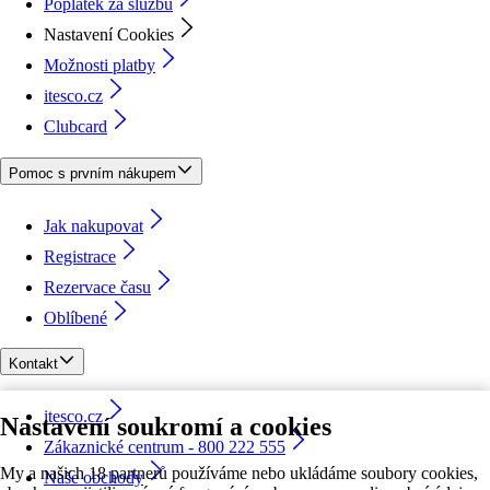
Poplatek za službu
Nastavení Cookies
Možnosti platby
itesco.cz
Clubcard
Pomoc s prvním nákupem
Jak nakupovat
Registrace
Rezervace času
Oblíbené
Kontakt
itesco.cz
Nastavení soukromí a cookies
Zákaznické centrum - 800 222 555
My a našich 18 partnerů používáme nebo ukládáme soubory cookies,
Naše obchody