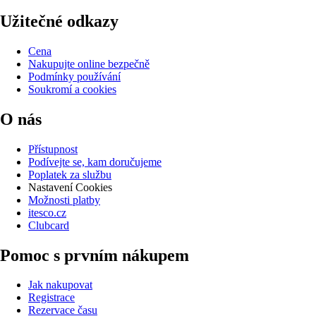
Užitečné odkazy
Cena
Nakupujte online bezpečně
Podmínky používání
Soukromí a cookies
O nás
Přístupnost
Podívejte se, kam doručujeme
Poplatek za službu
Nastavení Cookies
Možnosti platby
itesco.cz
Clubcard
Pomoc s prvním nákupem
Jak nakupovat
Registrace
Rezervace času