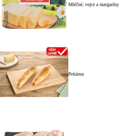
Mléčné, vejce a margaríny
Pekárna