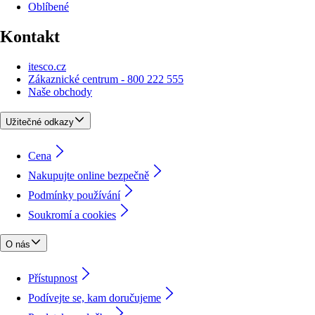
Oblíbené
Kontakt
itesco.cz
Zákaznické centrum - 800 222 555
Naše obchody
Užitečné odkazy
Cena
Nakupujte online bezpečně
Podmínky používání
Soukromí a cookies
O nás
Přístupnost
Podívejte se, kam doručujeme