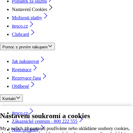
Poplatek za službu
Nastavení Cookies
Možnosti platby
itesco.cz
Clubcard
Pomoc s prvním nákupem
Jak nakupovat
Registrace
Rezervace času
Oblíbené
Kontakt
itesco.cz
Nastavení soukromí a cookies
Zákaznické centrum - 800 222 555
My a našich 18 partnerů používáme nebo ukládáme soubory cookies,
Naše obchody