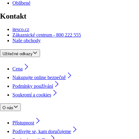
Oblíbené
Kontakt
itesco.cz
Zákaznické centrum - 800 222 555
Naše obchody
Užitečné odkazy
Cena
Nakupujte online bezpečně
Podmínky používání
Soukromí a cookies
O nás
Přístupnost
Podívejte se, kam doručujeme