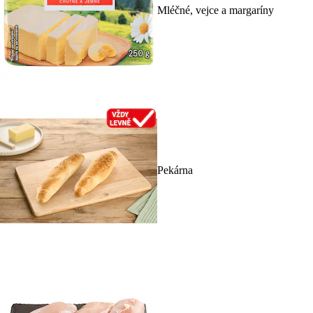
Mléčné, vejce a margaríny
Pekárna