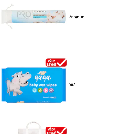
Drogerie
Dítě