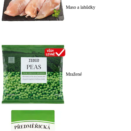
Maso a lahůdky
Mražené