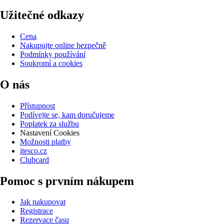
Užitečné odkazy
Cena
Nakupujte online bezpečně
Podmínky používání
Soukromí a cookies
O nás
Přístupnost
Podívejte se, kam doručujeme
Poplatek za službu
Nastavení Cookies
Možnosti platby
itesco.cz
Clubcard
Pomoc s prvním nákupem
Jak nakupovat
Registrace
Rezervace času