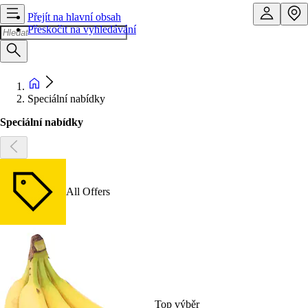
Přejít na hlavní obsah
Přeskočit na vyhledávání
Speciální nabídky
Speciální nabídky
All Offers
Top výběr