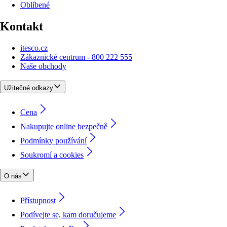
Oblíbené
Kontakt
itesco.cz
Zákaznické centrum - 800 222 555
Naše obchody
Užitečné odkazy
Cena
Nakupujte online bezpečně
Podmínky používání
Soukromí a cookies
O nás
Přístupnost
Podívejte se, kam doručujeme