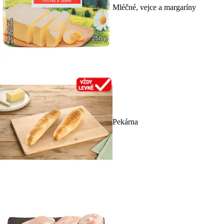
Mléčné, vejce a margaríny
Pekárna