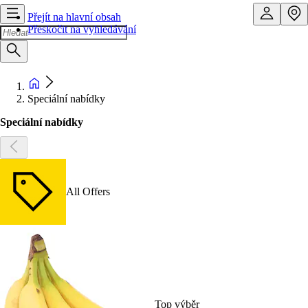
Přejít na hlavní obsah
Přeskočit na vyhledávání
Speciální nabídky
Speciální nabídky
All Offers
Top výběr