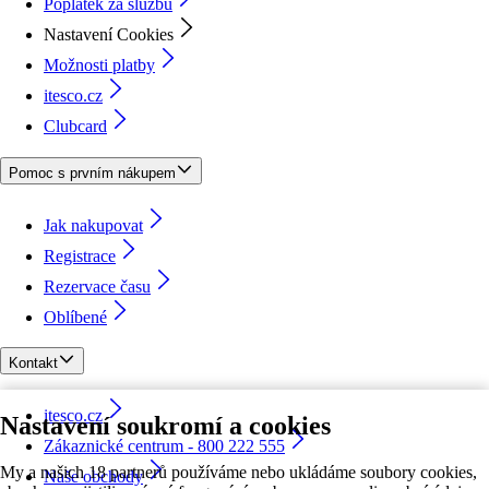
Poplatek za službu
Nastavení Cookies
Možnosti platby
itesco.cz
Clubcard
Pomoc s prvním nákupem
Jak nakupovat
Registrace
Rezervace času
Oblíbené
Kontakt
itesco.cz
Nastavení soukromí a cookies
Zákaznické centrum - 800 222 555
My a našich 18 partnerů používáme nebo ukládáme soubory cookies,
Naše obchody