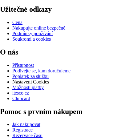
Užitečné odkazy
Cena
Nakupujte online bezpečně
Podmínky používání
Soukromí a cookies
O nás
Přístupnost
Podívejte se, kam doručujeme
Poplatek za službu
Nastavení Cookies
Možnosti platby
itesco.cz
Clubcard
Pomoc s prvním nákupem
Jak nakupovat
Registrace
Rezervace času