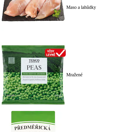
Maso a lahůdky
Mražené