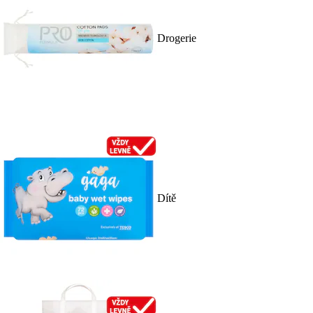
Drogerie
Dítě