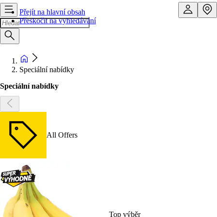
Přejít na hlavní obsah
Přeskočit na vyhledávání
Speciální nabídky
Speciální nabídky
All Offers
Top výběr