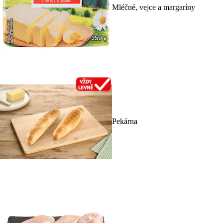
Mléčné, vejce a margaríny
Pekárna