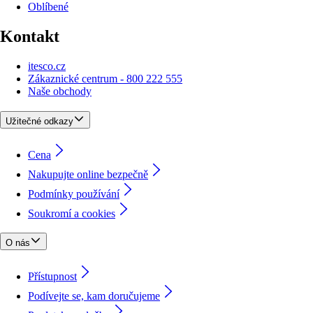
Oblíbené
Kontakt
itesco.cz
Zákaznické centrum - 800 222 555
Naše obchody
Užitečné odkazy
Cena
Nakupujte online bezpečně
Podmínky používání
Soukromí a cookies
O nás
Přístupnost
Podívejte se, kam doručujeme