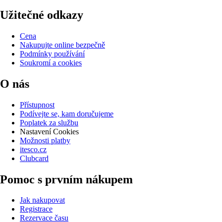
Užitečné odkazy
Cena
Nakupujte online bezpečně
Podmínky používání
Soukromí a cookies
O nás
Přístupnost
Podívejte se, kam doručujeme
Poplatek za službu
Nastavení Cookies
Možnosti platby
itesco.cz
Clubcard
Pomoc s prvním nákupem
Jak nakupovat
Registrace
Rezervace času