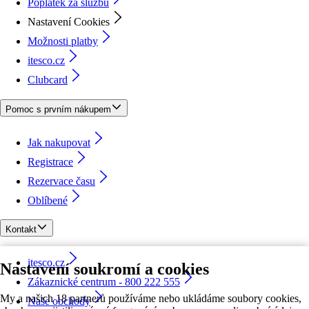
Poplatek za službu
Nastavení Cookies
Možnosti platby
itesco.cz
Clubcard
Pomoc s prvním nákupem
Jak nakupovat
Registrace
Rezervace času
Oblíbené
Kontakt
itesco.cz
Nastavení soukromí a cookies
Zákaznické centrum - 800 222 555
My a našich 18 partnerů používáme nebo ukládáme soubory cookies,
Naše obchody