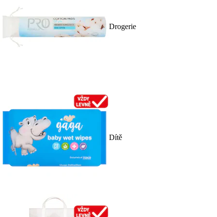
Drogerie
Dítě