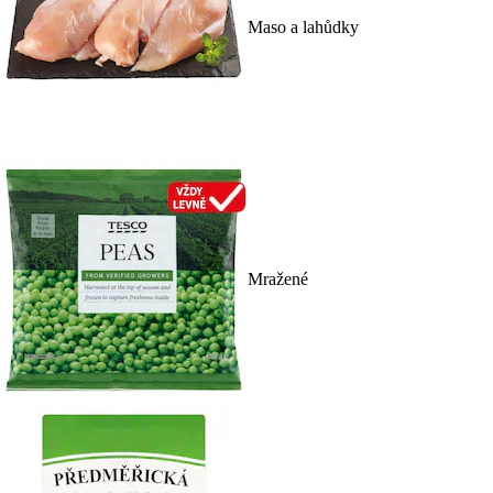
Maso a lahůdky
Mražené