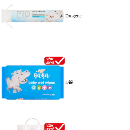
Drogerie
Dítě