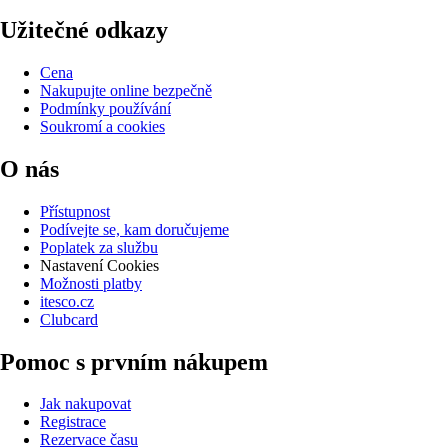
Užitečné odkazy
Cena
Nakupujte online bezpečně
Podmínky používání
Soukromí a cookies
O nás
Přístupnost
Podívejte se, kam doručujeme
Poplatek za službu
Nastavení Cookies
Možnosti platby
itesco.cz
Clubcard
Pomoc s prvním nákupem
Jak nakupovat
Registrace
Rezervace času