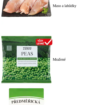
Maso a lahůdky
Mražené