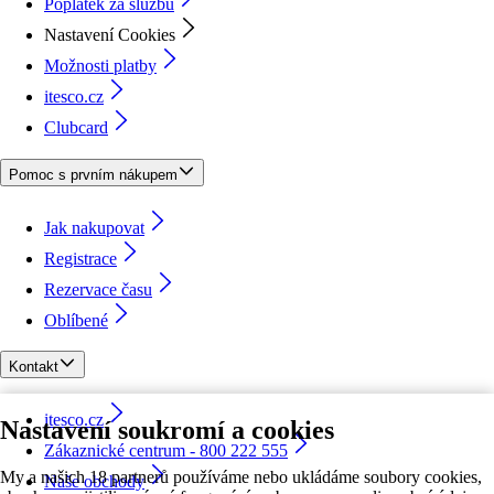
Poplatek za službu
Nastavení Cookies
Možnosti platby
itesco.cz
Clubcard
Pomoc s prvním nákupem
Jak nakupovat
Registrace
Rezervace času
Oblíbené
Kontakt
itesco.cz
Nastavení soukromí a cookies
Zákaznické centrum - 800 222 555
My a našich 18 partnerů používáme nebo ukládáme soubory cookies,
Naše obchody