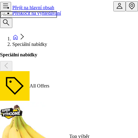
Přejít na hlavní obsah
Přeskočit na vyhledávání
Speciální nabídky
Speciální nabídky
All Offers
Top výběr