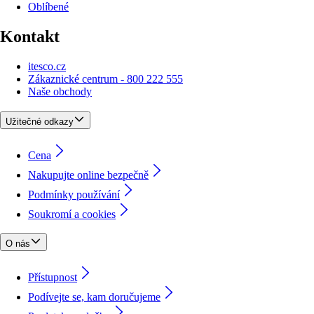
Oblíbené
Kontakt
itesco.cz
Zákaznické centrum - 800 222 555
Naše obchody
Užitečné odkazy
Cena
Nakupujte online bezpečně
Podmínky používání
Soukromí a cookies
O nás
Přístupnost
Podívejte se, kam doručujeme