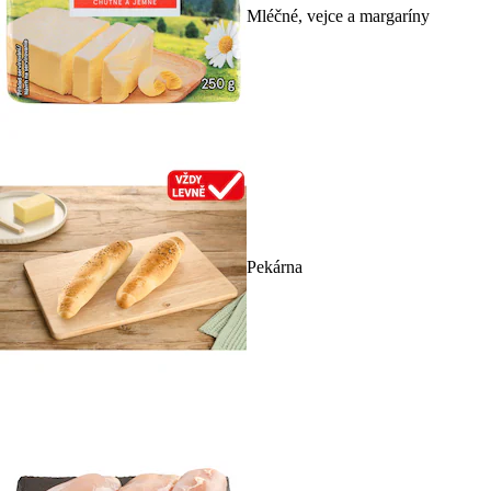
Mléčné, vejce a margaríny
Pekárna