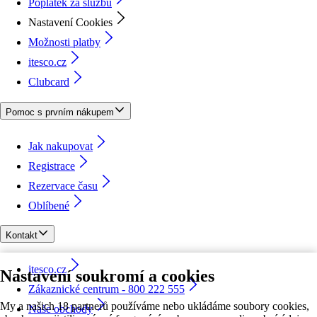
Poplatek za službu
Nastavení Cookies
Možnosti platby
itesco.cz
Clubcard
Pomoc s prvním nákupem
Jak nakupovat
Registrace
Rezervace času
Oblíbené
Kontakt
itesco.cz
Nastavení soukromí a cookies
Zákaznické centrum - 800 222 555
My a našich 18 partnerů používáme nebo ukládáme soubory cookies,
Naše obchody