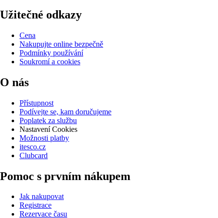
Užitečné odkazy
Cena
Nakupujte online bezpečně
Podmínky používání
Soukromí a cookies
O nás
Přístupnost
Podívejte se, kam doručujeme
Poplatek za službu
Nastavení Cookies
Možnosti platby
itesco.cz
Clubcard
Pomoc s prvním nákupem
Jak nakupovat
Registrace
Rezervace času