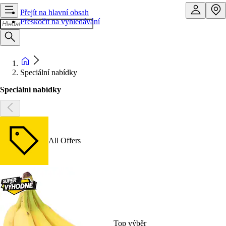
Přejít na hlavní obsah
Přeskočit na vyhledávání
Speciální nabídky
Speciální nabídky
All Offers
Top výběr