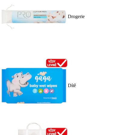
Drogerie
Dítě