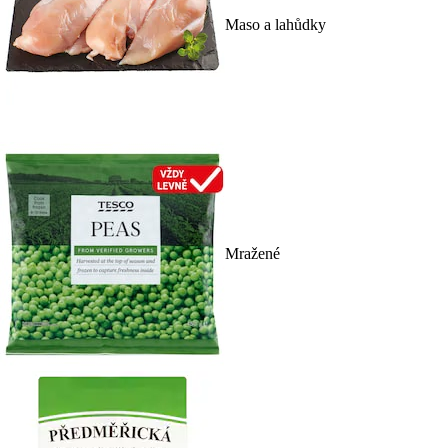
Maso a lahůdky
Mražené