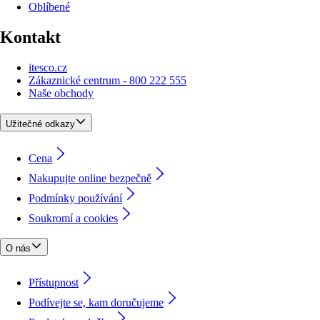
Oblíbené
Kontakt
itesco.cz
Zákaznické centrum - 800 222 555
Naše obchody
Užitečné odkazy
Cena
Nakupujte online bezpečně
Podmínky používání
Soukromí a cookies
O nás
Přístupnost
Podívejte se, kam doručujeme