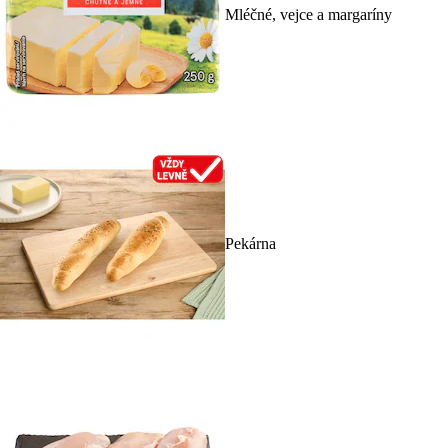
Mléčné, vejce a margaríny
Pekárna