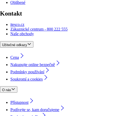
Oblíbené
Kontakt
itesco.cz
Zákaznické centrum - 800 222 555
Naše obchody
Užitečné odkazy
Cena
Nakupujte online bezpečně
Podmínky používání
Soukromí a cookies
O nás
Přístupnost
Podívejte se, kam doručujeme