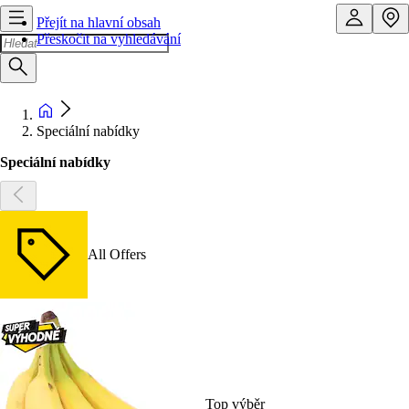
Přejít na hlavní obsah
Přeskočit na vyhledávání
Speciální nabídky
Speciální nabídky
All Offers
Top výběr