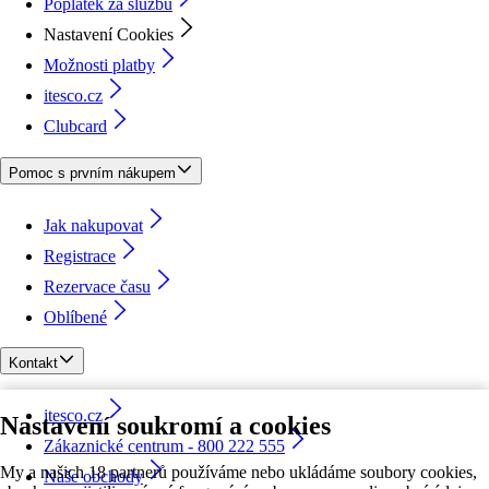
Poplatek za službu
Nastavení Cookies
Možnosti platby
itesco.cz
Clubcard
Pomoc s prvním nákupem
Jak nakupovat
Registrace
Rezervace času
Oblíbené
Kontakt
itesco.cz
Nastavení soukromí a cookies
Zákaznické centrum - 800 222 555
My a našich 18 partnerů používáme nebo ukládáme soubory cookies,
Naše obchody