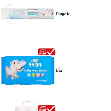
Drogerie
Dítě