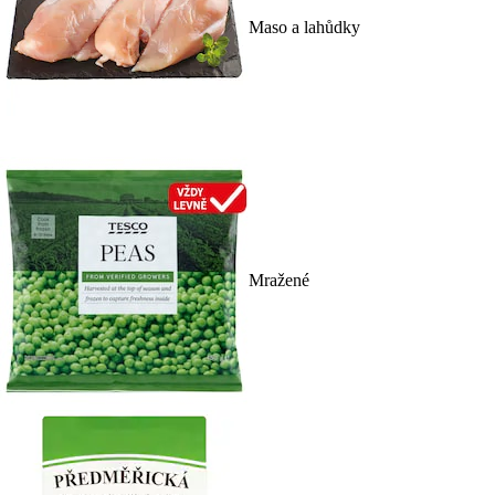
Maso a lahůdky
Mražené