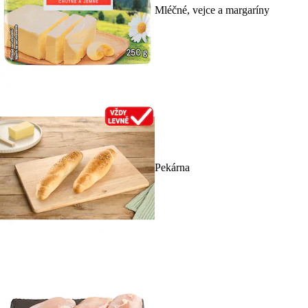
Mléčné, vejce a margaríny
Pekárna