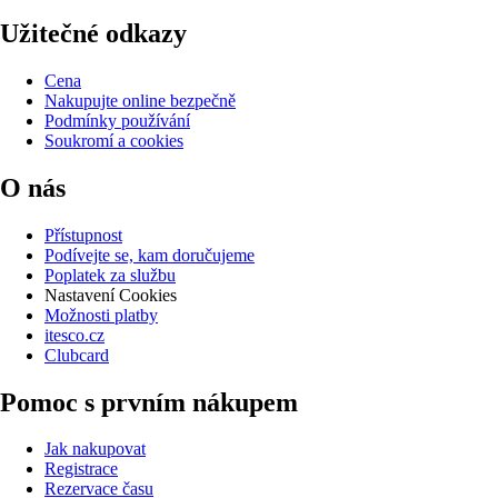
Užitečné odkazy
Cena
Nakupujte online bezpečně
Podmínky používání
Soukromí a cookies
O nás
Přístupnost
Podívejte se, kam doručujeme
Poplatek za službu
Nastavení Cookies
Možnosti platby
itesco.cz
Clubcard
Pomoc s prvním nákupem
Jak nakupovat
Registrace
Rezervace času