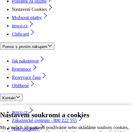
Poplatek za službu
Nastavení Cookies
Možnosti platby
itesco.cz
Clubcard
Pomoc s prvním nákupem
Jak nakupovat
Registrace
Rezervace času
Oblíbené
Kontakt
itesco.cz
Nastavení soukromí a cookies
Zákaznické centrum - 800 222 555
My a našich 18 partnerů používáme nebo ukládáme soubory cookies,
Naše obchody