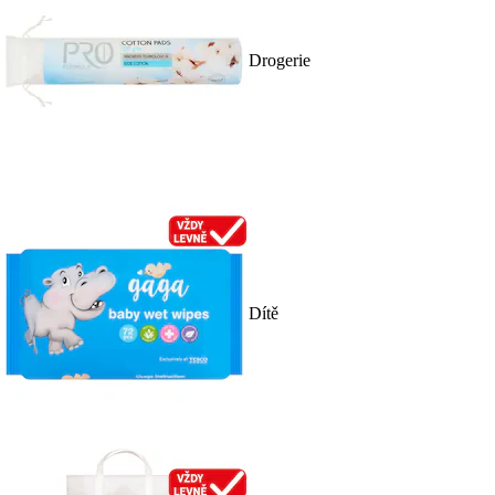
Drogerie
Dítě