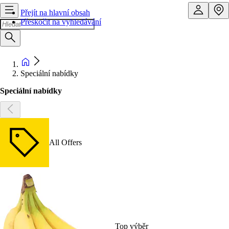
Přejít na hlavní obsah
Přeskočit na vyhledávání
Speciální nabídky
Speciální nabídky
All Offers
Top výběr