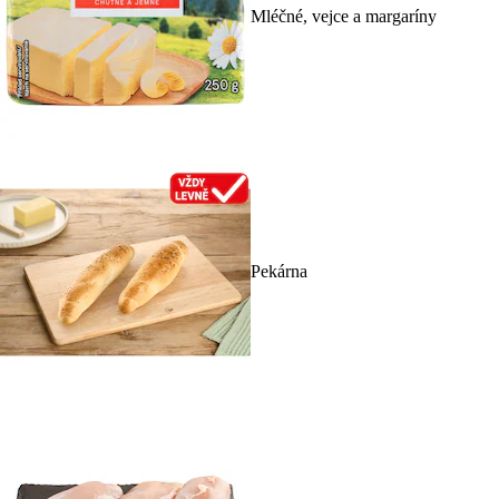
Mléčné, vejce a margaríny
Pekárna