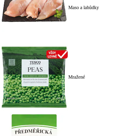
Maso a lahůdky
Mražené