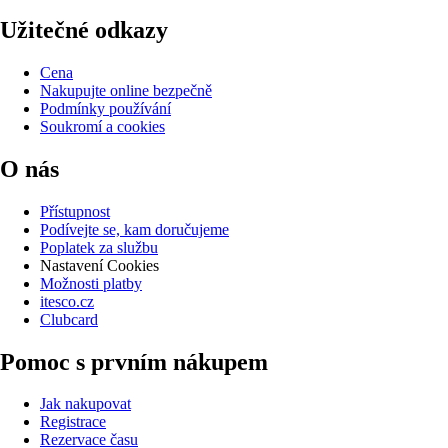
Užitečné odkazy
Cena
Nakupujte online bezpečně
Podmínky používání
Soukromí a cookies
O nás
Přístupnost
Podívejte se, kam doručujeme
Poplatek za službu
Nastavení Cookies
Možnosti platby
itesco.cz
Clubcard
Pomoc s prvním nákupem
Jak nakupovat
Registrace
Rezervace času