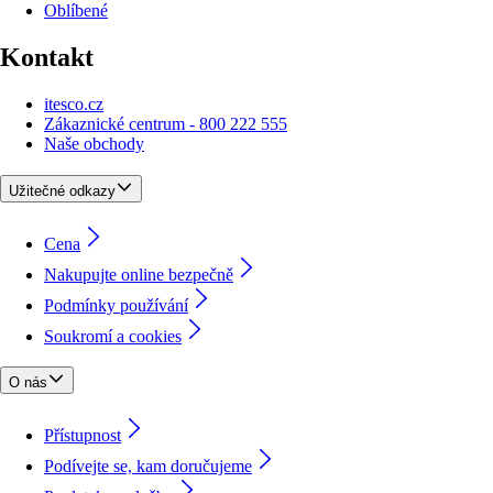
Oblíbené
Kontakt
itesco.cz
Zákaznické centrum - 800 222 555
Naše obchody
Užitečné odkazy
Cena
Nakupujte online bezpečně
Podmínky používání
Soukromí a cookies
O nás
Přístupnost
Podívejte se, kam doručujeme