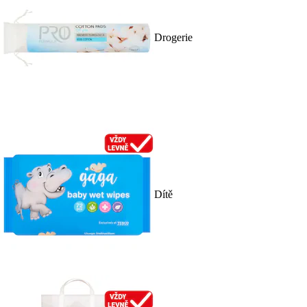
Drogerie
Dítě