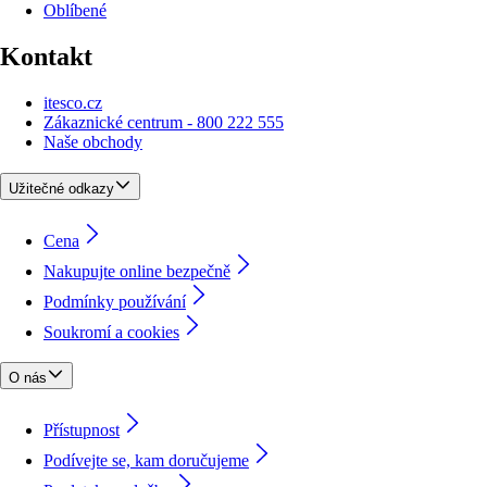
Oblíbené
Kontakt
itesco.cz
Zákaznické centrum - 800 222 555
Naše obchody
Užitečné odkazy
Cena
Nakupujte online bezpečně
Podmínky používání
Soukromí a cookies
O nás
Přístupnost
Podívejte se, kam doručujeme