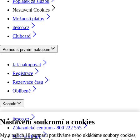
Poplatek za službu
Nastavení Cookies
Možnosti platby
itesco.cz
Clubcard
Pomoc s prvním nákupem
Jak nakupovat
Registrace
Rezervace času
Oblíbené
Kontakt
itesco.cz
Nastavení soukromí a cookies
Zákaznické centrum - 800 222 555
My a našich 18 partnerů používáme nebo ukládáme soubory cookies,
Naše obchody