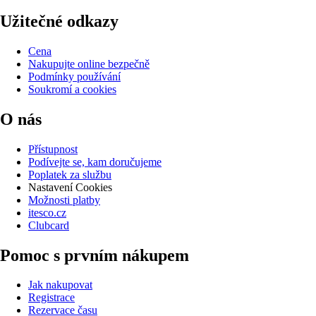
Užitečné odkazy
Cena
Nakupujte online bezpečně
Podmínky používání
Soukromí a cookies
O nás
Přístupnost
Podívejte se, kam doručujeme
Poplatek za službu
Nastavení Cookies
Možnosti platby
itesco.cz
Clubcard
Pomoc s prvním nákupem
Jak nakupovat
Registrace
Rezervace času