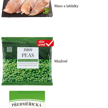
Maso a lahůdky
Mražené