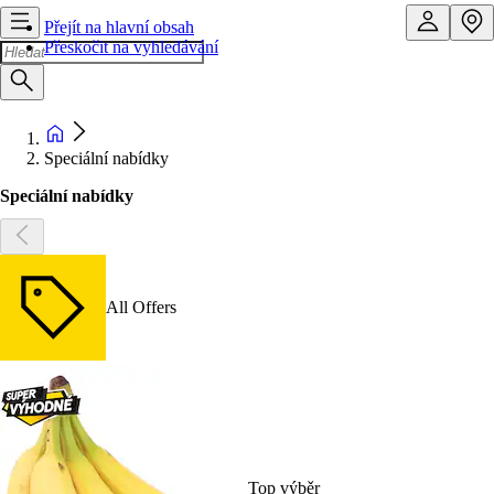
Přejít na hlavní obsah
Přeskočit na vyhledávání
Speciální nabídky
Speciální nabídky
All Offers
Top výběr