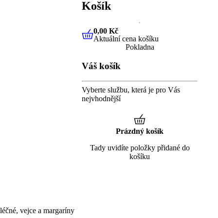
Košík
0,00 Kč
Aktuální cena košíku
0,00 Kč
Aktuální cena košíku
Pokladna
Váš košík
Vyberte službu, která je pro Vás
nejvhodnější
Prázdný košík
Tady uvidíte položky přidané do
košíku
éčné, vejce a margaríny