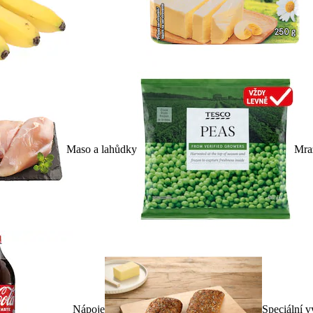
Maso a lahůdky
Mra
Nápoje
Speciální v