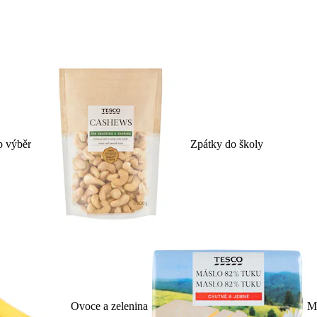
p výběr
Zpátky do školy
Ovoce a zelenina
Ml