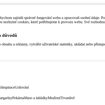
ychom zajistili správné fungování webu a zpracovali osobní údaje. P
en nezbytné cookies, které potřebujeme k provozu webu. Své rozhodnu
ch důvodů
bsahu a reklamy, vytvářet uživatelské statistiky, ukládat nebo přistup
b
Inspirace
Grilování
argaríny
Pekárna
Maso a lahůdky
Mražené
Trvanlivé