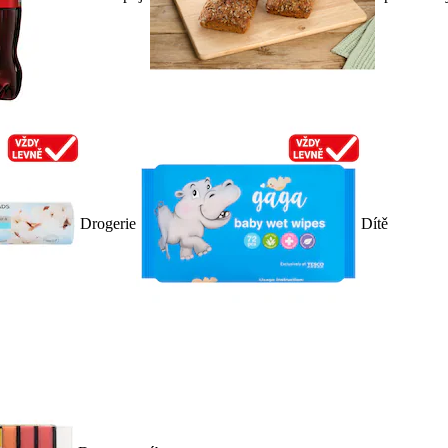
Drogerie
Dítě