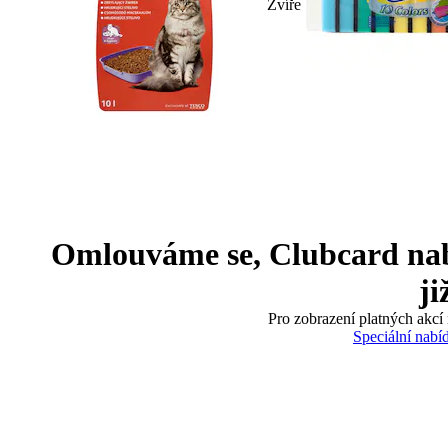
Zvíře
Omlouváme se, Clubcard nabíd
ji
Pro zobrazení platných akcí 
Speciální nabí