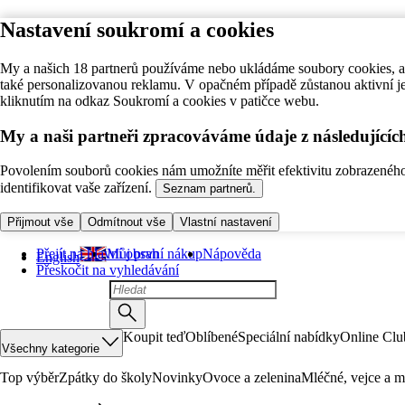
Nastavení soukromí a cookies
My a našich 18 partnerů používáme nebo ukládáme soubory cookies, ab
také personalizovanou reklamu. V opačném případě zůstanou aktivní j
kliknutím na odkaz Soukromí a cookies v patičce webu.
My a naši partneři zpracováváme údaje z následující
Povolením souborů cookies nám umožníte měřit efektivitu zobrazeného o
identifikovat vaše zařízení.
Seznam partnerů.
Přijmout vše
Odmítnout vše
Vlastní nastavení
Přejít na hlavní obsah
Můj první nákup
Nápověda
English
Přeskočit na vyhledávání
Koupit teď
Oblíbené
Speciální nabídky
Online Clu
Všechny kategorie
Top výběr
Zpátky do školy
Novinky
Ovoce a zelenina
Mléčné, vejce a m