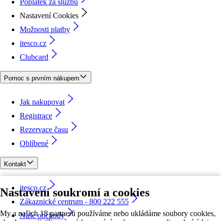
Poplatek za službu
Nastavení Cookies
Možnosti platby
itesco.cz
Clubcard
Pomoc s prvním nákupem
Jak nakupovat
Registrace
Rezervace času
Oblíbené
Kontakt
itesco.cz
Nastavení soukromí a cookies
Zákaznické centrum - 800 222 555
My a našich 18 partnerů používáme nebo ukládáme soubory cookies,
Naše obchody