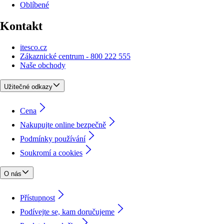
Oblíbené
Kontakt
itesco.cz
Zákaznické centrum - 800 222 555
Naše obchody
Užitečné odkazy
Cena
Nakupujte online bezpečně
Podmínky používání
Soukromí a cookies
O nás
Přístupnost
Podívejte se, kam doručujeme