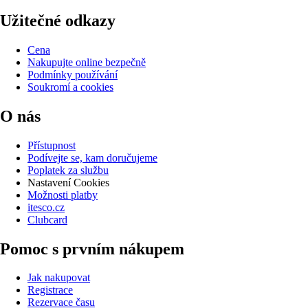
Užitečné odkazy
Cena
Nakupujte online bezpečně
Podmínky používání
Soukromí a cookies
O nás
Přístupnost
Podívejte se, kam doručujeme
Poplatek za službu
Nastavení Cookies
Možnosti platby
itesco.cz
Clubcard
Pomoc s prvním nákupem
Jak nakupovat
Registrace
Rezervace času