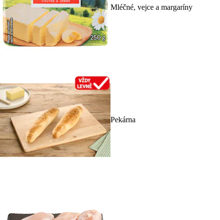
Mléčné, vejce a margaríny
Pekárna