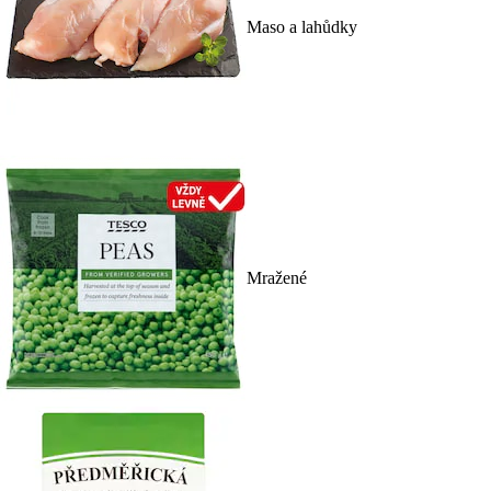
Maso a lahůdky
Mražené