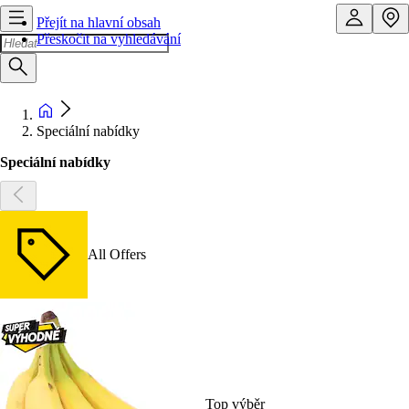
Přejít na hlavní obsah
Přeskočit na vyhledávání
Speciální nabídky
Speciální nabídky
All Offers
Top výběr