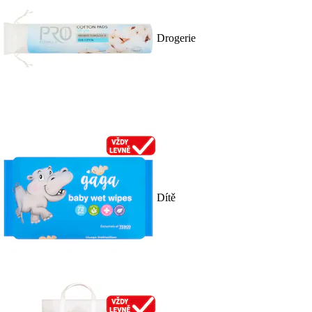
Drogerie
Dítě