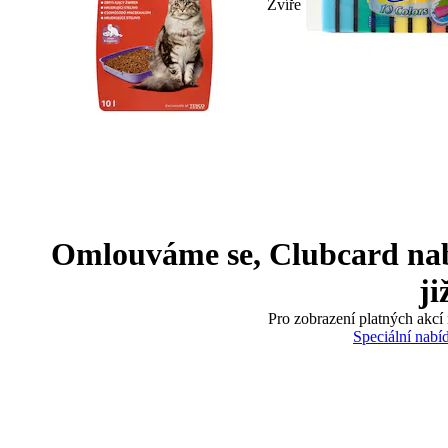
Zvíře
Omlouváme se, Clubcard nabíd
ji
Pro zobrazení platných akcí 
Speciální nabí