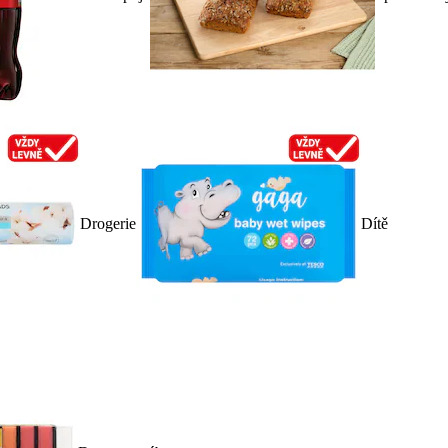
Drogerie
Dítě