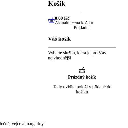
Košík
0,00 Kč
Aktuální cena košíku
0,00 Kč
Aktuální cena košíku
Pokladna
Váš košík
Vyberte službu, která je pro Vás
nejvhodnější
Prázdný košík
Tady uvidíte položky přidané do
košíku
éčné, vejce a margaríny