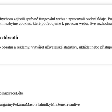
ychom zajistili správné fungování webu a zpracovali osobní údaje. P
en nezbytné cookies, které potřebujeme k provozu webu. Své rozhodnu
ch důvodů
bsahu a reklamy, vytvářet uživatelské statistiky, ukládat nebo přistup
b
Inspirace
Léto
argaríny
Pekárna
Maso a lahůdky
Mražené
Trvanlivé