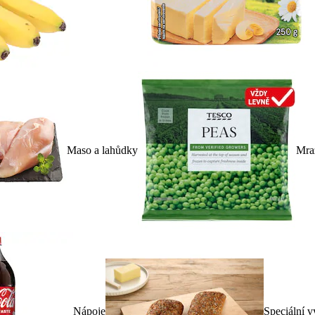
Maso a lahůdky
Mra
Nápoje
Speciální v