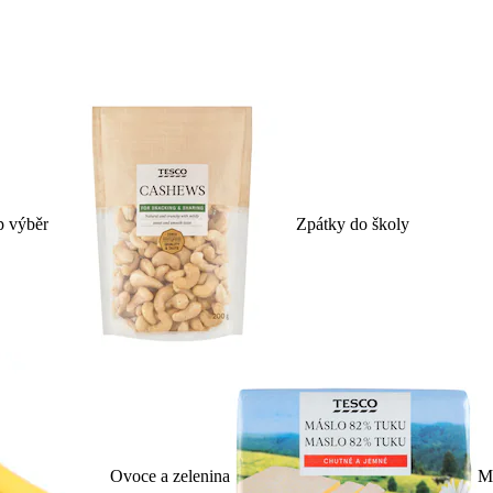
p výběr
Zpátky do školy
Ovoce a zelenina
Ml