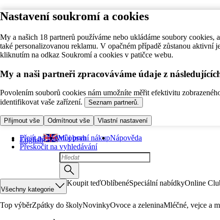
Nastavení soukromí a cookies
My a našich 18 partnerů používáme nebo ukládáme soubory cookies, ab
také personalizovanou reklamu. V opačném případě zůstanou aktivní j
kliknutím na odkaz Soukromí a cookies v patičce webu.
My a naši partneři zpracováváme údaje z následující
Povolením souborů cookies nám umožníte měřit efektivitu zobrazeného o
identifikovat vaše zařízení.
Seznam partnerů.
Přijmout vše
Odmítnout vše
Vlastní nastavení
Přejít na hlavní obsah
Můj první nákup
Nápověda
English
Přeskočit na vyhledávání
Koupit teď
Oblíbené
Speciální nabídky
Online Clu
Všechny kategorie
Top výběr
Zpátky do školy
Novinky
Ovoce a zelenina
Mléčné, vejce a m