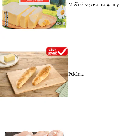
Mléčné, vejce a margaríny
Pekárna