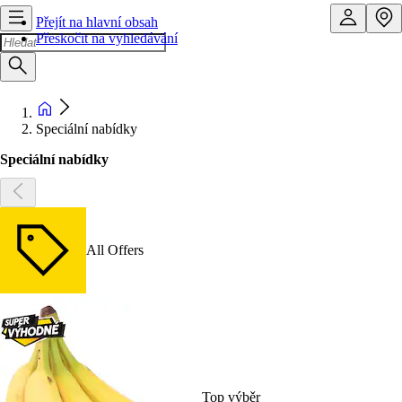
Přejít na hlavní obsah
Přeskočit na vyhledávání
Speciální nabídky
Speciální nabídky
All Offers
Top výběr