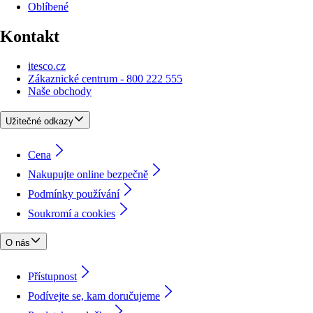
Oblíbené
Kontakt
itesco.cz
Zákaznické centrum - 800 222 555
Naše obchody
Užitečné odkazy
Cena
Nakupujte online bezpečně
Podmínky používání
Soukromí a cookies
O nás
Přístupnost
Podívejte se, kam doručujeme