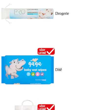
Drogerie
Dítě