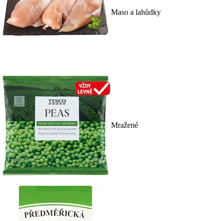
Maso a lahůdky
Mražené