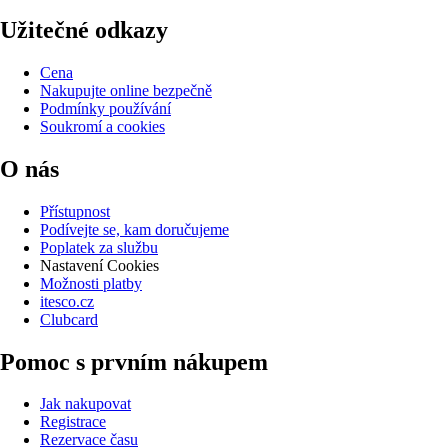
Užitečné odkazy
Cena
Nakupujte online bezpečně
Podmínky používání
Soukromí a cookies
O nás
Přístupnost
Podívejte se, kam doručujeme
Poplatek za službu
Nastavení Cookies
Možnosti platby
itesco.cz
Clubcard
Pomoc s prvním nákupem
Jak nakupovat
Registrace
Rezervace času